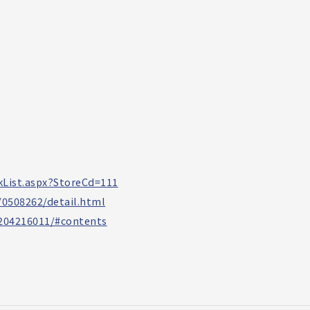
ckList.aspx?StoreCd=111
0508262/detail.html
/204216011/#contents