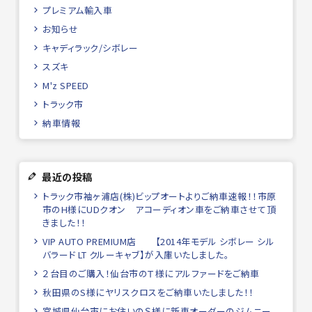
プレミアム輸入車
お知らせ
キャディラック/シボレー
スズキ
M'z SPEED
トラック市
納車情報
最近の投稿
トラック市袖ヶ浦店(株)ビップオートよりご納車速報！！市原
市のH様にUDクオン アコーディオン車をご納車させて頂
きました！！
VIP AUTO PREMIUM店 【2014年モデル シボレー シル
バラード LT クルーキャブ】が入庫いたしました。
２台目のご購入！仙台市のＴ様にアルファードをご納車
秋田県のS様にヤリスクロスをご納車いたしました！！
宮城県仙台市にお住いのＳ様に新車オーダーのジムニー