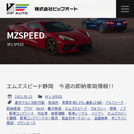
MZSPEED
M'z SPEED
エムズスピード静岡 今週の即納車両情報！！
2022.05.13
M'z SPEED
遠方でもご対応可能
,
低金利
,
実質年率2.9％、最長120回
,
アルファード
,
即納車両
,
プラド
,
RAV4
,
展示車両
,
エムズスピード
,
ヴォクシー
,
新車
,
ノア
,
新車コンプリート
,
中古車
,
納車情報
,
新車ノーマル
,
ハリアー
,
エムズスピー
ド静岡
,
新車コンプリートカー販売
,
低金利オートローン
,
全国納車
,
オンライン
商談
,
グランエース