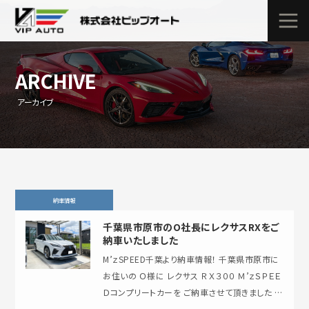
ARCHIVE
アーカイブ
納車情報
千葉県市原市のO社長にレクサスRXをご
納車いたしました
M’ｚSPEED千葉より納車情報！ 千葉県市原市に
お住いの Ｏ様に レクサス ＲＸ３００ Ｍ’ｚＳＰＥＥ
Ｄコンプリートカーを ご納車させて頂きました ご
契約から約半年とお時間頂…