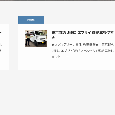
納車情報
ト
東京都のU様に エブリイ 御納車後です
★
★スズキアリーナ富津 納車情報★ 東京都の
ラ
U様に エブリィ「WxPスペシャル」 御納車致し
ました …
て