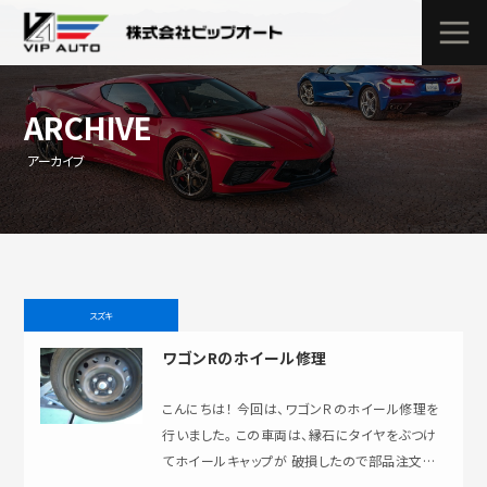
ARCHIVE
アーカイブ
スズキ
ワゴンRのホイール修理
こんにちは！ 今回は、ワゴンＲのホイール修理を
行いました。 この車両は、縁石にタイヤをぶつけ
てホイールキャップが 破損したので部品注文を
したいとのことでしたが車輌を点検すると …