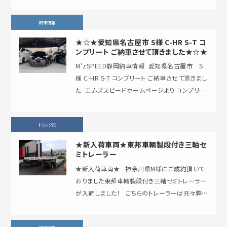
納車情報
★☆★愛知県名古屋市 S様 C-HR S-T コ
ンプリート ご納車させて頂きました★☆★
M’zSPEED静岡納車情報 ⁡ 愛知県名古屋市 S
様 C-HR S-T コンプリート ご納車させて頂きまし
た ⁡ エムズスピードホームページより コンプリー
トのお見積り依頼…
トラック市
★新入荷車両★東邦車輛製段付き三軸セ
ミトレーラー
★新入荷車両★ 神奈川県M様にご成約頂いて
おりました東邦車輛製段付き三軸セミトレーラー
が入荷しました！ こちらのトレーラーは元々弊
社にて発注していましたがボ…