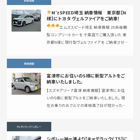
納車情報
M’zSPEED埼玉 納車情報
東京都【N
様】にトヨタ ヴェルファイアをご納車！
エムズスピード埼玉 納車情報
20系後期
型コンプリートカーを 千葉店でご購入頂いた 東
京都N様に現行型ヴェルファイアを ご納車させ
て…
納車情報
富津市にお住いのS様に新型アルトをご
納車いたしました。
【スズキアリーナ富津 納車情報】 富津市にお住
いのS様に新型アルトをご納車いたしました。 現
在お乗りのおクルマの車検満了日が短かった為、
ご納車が間に合うか心配でしたが、ギリギリセ
ー…
キャディラック/シボレー
シボレー袖ヶ浦より【キャデラックCT5】に