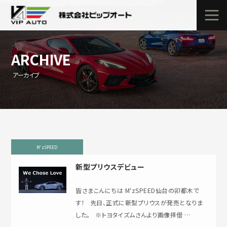
ARCHIVE
アーカイブ
M'zSPEED
新型プリウスデビュー
皆さまこんにちは M'zSPEED仙台の卯都木で
す！ 先日、正式に新型プリウスが発売となりま
した。 ※トヨタイズムさんより画像拝借 …