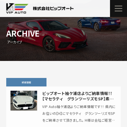
ARCHIVE
アーカイブ
納車情報
ビップオート袖ケ浦店よりご納車情報！！
【マセラティ グランツーリズモSP】素晴
らしいサウンドです”
VIP Auto袖ケ浦店よりご納車情報です！！ 県内に
お住いの【H】にマセラティ グランツーリズモSP
をご納車させて頂きました。 H様は会社ご経営の
社長様で既に30年t近いのお付き…