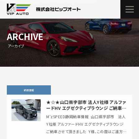
ARCHIVE
アーカイブ
納車情報
★☆★山口県宇部市 法人Y社様 アルファ
ードHV エグゼクティブラウンジ ご納車さ
せて頂きました★☆★
M’zSPEED静岡納車情報 ⁡ 山口県宇部市 法人
Y社様 アルファードHV エグゼクティブラウンジ
ご納車させて頂きました ⁡ Y様、この度はご遠方よ
り誠にありがとうございました ⁡ …