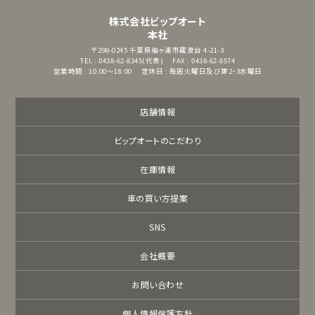
株式会社ビップオート
本社
〒299-0245
千葉県袖ヶ浦市蔵波台 4-21-3
TEL : 0438-62-8345(代表)
FAX : 0438-62-8574
営業時間 : 10:00～18:00
定休日 : 毎週火曜日及び第2・3水曜日
店舗情報
ビップオートのこだわり
在庫情報
車の買い方提案
SNS
会社概要
お問い合わせ
個人情報保護方針