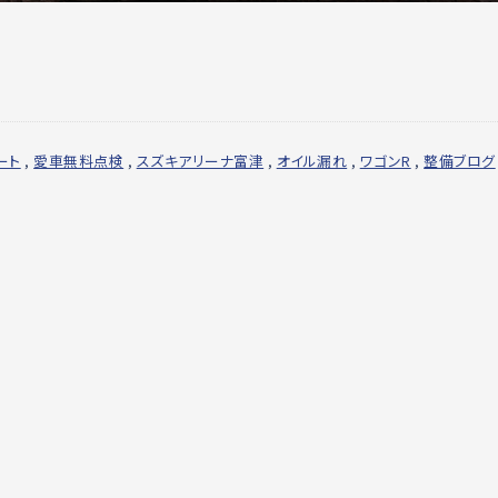
ート
,
愛車無料点検
,
スズキアリーナ富津
,
オイル漏れ
,
ワゴンR
,
整備ブログ