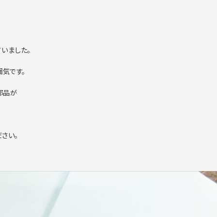
いました。
囲気です。
部品が
さい。