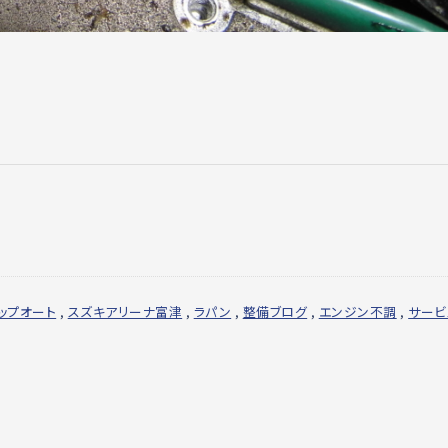
ップオート
,
スズキアリーナ富津
,
ラパン
,
整備ブログ
,
エンジン不調
,
サービ