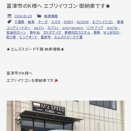
富津市のK様へ エブリイワゴン 御納車です★
2026.03.29
納車情報
千葉県
,
納車
,
ターボ
,
スズキ
,
EVERY
,
SUZUKI
,
エブリイワゴン
,
新車
コンプリートカー
,
da17v
,
エブリィ
,
everywagon
,
リフトアップ
,
da17w
,
低金利ローン
,
車中泊
,
カスタマイズ
,
車検対応カスタム
,
新車
,
M'zSPEED
,
釣り車
,
ビップオート
,
富津市
,
エムズスピード千葉
★エムズスピード千葉 納車情報★
富津市のK様へ
エブリイワゴンを御納車です