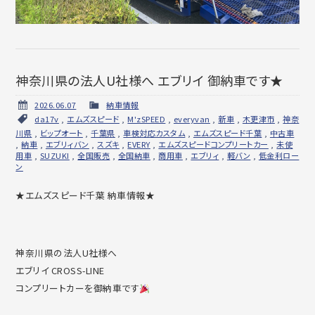
神奈川県の法人U社様へ エブリイ 御納車です★
2026.06.07
納車情報
da17v
,
エムズスピード
,
M'zSPEED
,
everyvan
,
新車
,
木更津市
,
神奈
川県
,
ビップオート
,
千葉県
,
車検対応カスタム
,
エムズスピード千葉
,
中古車
,
納車
,
エブリィバン
,
スズキ
,
EVERY
,
エムズスピードコンプリートカー
,
未使
用車
,
SUZUKI
,
全国販売
,
全国納車
,
商用車
,
エブリィ
,
軽バン
,
低金利ロー
ン
★エムズスピード千葉 納車情報★
神奈川県の法人U社様へ
エブリイ CROSS-LINE
コンプリートカーを御納車です