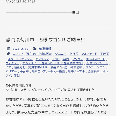
FAX：0438-30-8018
━━━━━━━━━━━━━━━━━━━■□
静岡県菊川市 Ｓ様 ワゴンＲ ご納車！！
2026.06.20
納車情報
エブリィ
,
遠方でもご対応可能
,
ジムニー
,
上げ系
,
アルファード
,
下げ系
,
スペーシアカスタム
,
キャラバン
,
プラド
,
RAV4
,
プリウス
,
エムズスピード
,
ヴォクシー
,
エムズスピード静岡 M’z SPEED静岡納車情報!!
,
新車コンプリート
,
ノア
,
頭金なし 実質年率4.9％ 最長120回迄
,
納車情報
,
ジムニーシエラ
,
ハリアー
,
中古車
,
新車コンプリートカー販売
,
新車ノーマル
,
全国納車
,
オン
ライン商談
静岡県菊川氏 Ｓ様
ワゴンＲ スティングレーハイブリッドＴ ご納車させて頂きました!！
お客様はネット掲載をご覧いただいたことをきっかけにお問い合わせ
をいただき、実車をご覧になることなく当店を信頼してご成約いただき
ました。数ある販売店の中からエムズスピード静岡をお選びいただき、