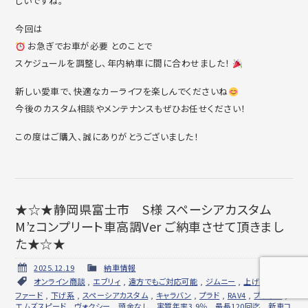
しいですね。
今回は
お急ぎでお車が必要 とのことで
スケジュールを調整し、年内納車に間に合わせました！
新しい愛車で、快適なカーライフを楽しんでくださいね
今後のカスタム相談やメンテナンスもぜひお任せください！
この度はご購入、誠にありがとうございました！
★☆★静岡県富士市 S様 スペーシアカスタム
M’zコンプリート車高調Ver ご納車させて頂きまし
た★☆★
2025.12.19
納車情報
オンライン商談
,
エブリィ
,
遠方でもご対応可能
,
ジムニー
,
上げ系
,
アル
ファード
,
下げ系
,
スペーシアカスタム
,
キャラバン
,
プラド
,
RAV4
,
プリウス
,
エムズスピード
,
ヴォクシー
,
頭金なし 実質年率3.9％ 最長120回迄
,
新車コ