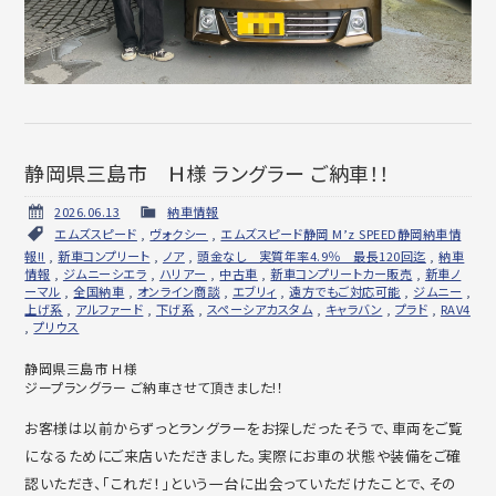
静岡県三島市 Ｈ様 ラングラー ご納車！！
2026.06.13
納車情報
エムズスピード
,
ヴォクシー
,
エムズスピード静岡 M’z SPEED静岡納車情
報!!
,
新車コンプリート
,
ノア
,
頭金なし 実質年率4.9％ 最長120回迄
,
納車
情報
,
ジムニーシエラ
,
ハリアー
,
中古車
,
新車コンプリートカー販売
,
新車ノ
ーマル
,
全国納車
,
オンライン商談
,
エブリィ
,
遠方でもご対応可能
,
ジムニー
,
上げ系
,
アルファード
,
下げ系
,
スペーシアカスタム
,
キャラバン
,
プラド
,
RAV4
,
プリウス
静岡県三島市 Ｈ様
ジープラングラー ご納車させて頂きました!！
お客様は以前からずっとラングラーをお探しだったそうで、車両をご覧
になるためにご来店いただきました。実際にお車の状態や装備をご確
認いただき、「これだ！」という一台に出会っていただけたことで、その