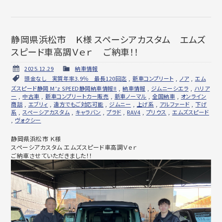
静岡県浜松市 Ｋ様 スペーシアカスタム エムズ
スピード車高調Ｖｅｒ ご納車！！
2025.12.29
納車情報
頭金なし 実質年率3.9％ 最長120回迄
,
新車コンプリート
,
ノア
,
エム
ズスピード静岡 M’z SPEED静岡納車情報!!
,
納車情報
,
ジムニーシエラ
,
ハリア
ー
,
中古車
,
新車コンプリートカー販売
,
新車ノーマル
,
全国納車
,
オンライン
商談
,
エブリィ
,
遠方でもご対応可能
,
ジムニー
,
上げ系
,
アルファード
,
下げ
系
,
スペーシアカスタム
,
キャラバン
,
プラド
,
RAV4
,
プリウス
,
エムズスピード
,
ヴォクシー
静岡県浜松市 Ｋ様
スペーシアカスタム エムズスピード車高調Ｖｅｒ
ご納車させていただきました！！