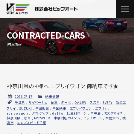
CONTRACTED-CARS
納車情報
神奈川県のK様へ エブリイワゴン 御納車です★
2026.07.17
納車情報
千葉県
,
サイバーナビ
,
納車
,
ターボ
,
DA18W
,
スズキ
,
EVERY
,
新型エ
ブリイ
,
SUZUKI
,
全国販売
,
全国納車
,
エブリイワゴン
,
エブリィ
,
everywagon
,
リフトアップ
,
da17w
,
低金利ローン
,
車中泊
,
カスタマイズ
,
神奈川県
,
新車
,
M'zSPEED
,
車検対応カスタム
,
ビップオート
,
木更津市
,
横
浜市
,
エムズスピード千葉