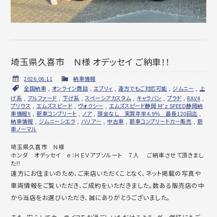
埼玉県久喜市 Ｎ様 オデッセイ ご納車！！
2026.06.11
納車情報
全国納車
,
オンライン商談
,
エブリィ
,
遠方でもご対応可能
,
ジムニー
,
上
げ系
,
アルファード
,
下げ系
,
スペーシアカスタム
,
キャラバン
,
プラド
,
RAV4
,
プリウス
,
エムズスピード
,
ヴォクシー
,
エムズスピード静岡 M’z SPEED静岡納
車情報!!
,
新車コンプリート
,
ノア
,
頭金なし 実質年率4.9％ 最長120回迄
,
納車情報
,
ジムニーシエラ
,
ハリアー
,
中古車
,
新車コンプリートカー販売
,
新
車ノーマル
埼玉県久喜市 Ｎ様
ホンダ オデッセイ ｅ：ＨＥＶアブソルート ７人 ご納車させて頂きまし
た!！
遠方にお住まいのため、ご来店いただくことなく、ネット掲載の写真や
車両情報をご覧いただき、ご成約をいただきました。数ある販売店の中
から当店をお選びいただき、誠にありがとうございました。