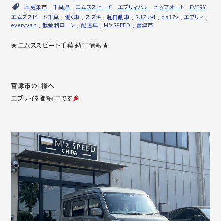
木更津市
,
千葉県
,
エムズスピード
,
エブリィバン
,
ビップオート
,
EVERY
,
エムズスピード千葉
,
働く車
,
スズキ
,
軽自動車
,
SUZUKI
,
da17v
,
エブリィ
,
everyvan
,
低金利ローン
,
配達車
,
M'zSPEED
,
富津市
★エムズスピード千葉 納車情報★
富津市のT様へ
エブリイを御納車です