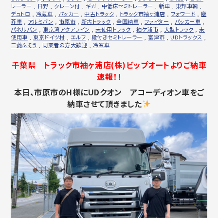
レーラー
,
日野
,
クレーン付
,
ギガ
,
中低床セミトレーラー
,
新車
,
東邦車輛
,
デュトロ
,
冷蔵車
,
パッカー
,
中古トラック
,
トラック市袖ヶ浦店
,
フォワード
,
塵
芥車
,
アルミバン
,
市原市
,
新古トラック
,
全国納車
,
ファイター
,
パッカー車
,
パネルバン
,
東京湾アクアライン
,
未使用トラック
,
袖ケ浦市
,
大型トラック
,
未
使用車
,
東京ドイツ村
,
エルフ
,
段付きセミトレーラー
,
富津市
,
UDトラックス
,
三菱ふそう
,
同業者の方大歓迎
,
冷凍車
千葉県 トラック市袖ヶ浦店(株)ビップオートよりご納車
速報！！
本日、市原市のH様にUDクオン アコーディオン車をご
納車させて頂きました