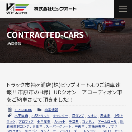
CONTRACTED-CARS
納車情報
トラック市袖ヶ浦店(株)ビップオートよりご納車速
報！！市原市のH様にUDクオン アコーディオン車
をご納車させて頂きました！！
2026.08.06
納車情報
木更津市
,
小型トラック
,
キャンター
,
深ダンプ
,
クオン
,
君津市
,
中型ト
ラック
,
プロフィア
,
小平産業
,
カセット
,
千葉県
,
コンドル
,
アームロール
,
脱
着装置付コンテナ専用車
,
スーパーグレート
,
中古車
,
重機運搬車
,
いすゞ
,
GWクオン
,
平ボディ
,
ダンプ
,
セーフティローダー
,
レンジャー
,
GH13
,
セミト