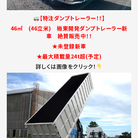
【特注ダンプトレーラー！！】
46㎥ (46立米) 極東開発ダンプトレーラー新
車 絶賛販売中！！
★未登録新車
★最大積載量24t超(予定)
詳しくは画像をクリック！