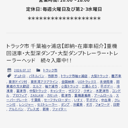
定休日：毎週火曜日及び第2･3水曜日
＊＊＊＊＊＊＊＊＊＊＊＊＊＊＊＊＊＊＊
トラック市 千葉袖ヶ浦店【即納・在庫車紹介】重機
回送車・大型深ダンプ・大型ダンプトレーラー・トレ
ーラーヘッド 続々入庫中！！
2026.07.17
トラック市
デュトロ
,
パネルバン
,
市原市
,
トラック市袖ヶ浦店
,
大型トラック
,
塵芥車
,
東京ドイツ村
,
東京湾アクアライン
,
全国納車
,
UDトラックス
,
未使用車
,
同
業者の方大歓迎
,
エルフ
,
袖ケ浦市
,
小型トラック
,
三菱ふそう
,
平ボデー
,
冷
凍車
,
富津市
,
中型トラック
,
キャンター
,
ザスワフ
,
クオン
,
木更津市
,
コンド
ル
,
プロフィア
,
ZASLAW
,
カセット
,
君津市
,
重機運搬車
,
アームロール
,
ス
ーパーグレート
,
千葉県
,
セーフティローダー
,
いすゞ
,
平ボディ
,
中古車
,
クレ
ーン付
,
レンジャー
,
セミトレーラー
,
ダンプ
,
冷蔵車
,
ギガ
,
フォワード
,
日野
,
アルミバン
,
プレス式
,
新車
,
ファイター