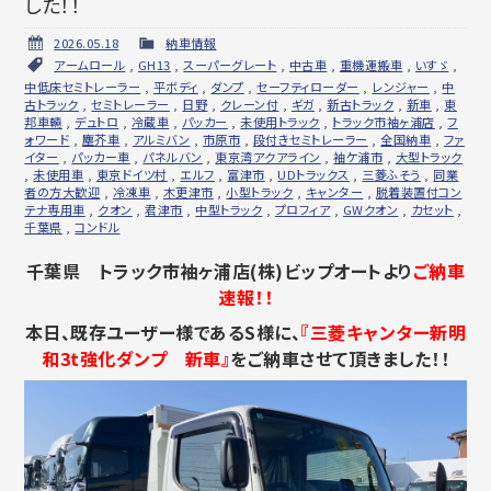
した！！
2026.05.18
納車情報
アームロール
,
GH13
,
スーパーグレート
,
中古車
,
重機運搬車
,
いすゞ
,
中低床セミトレーラー
,
平ボディ
,
ダンプ
,
セーフティローダー
,
レンジャー
,
中
古トラック
,
セミトレーラー
,
日野
,
クレーン付
,
ギガ
,
新古トラック
,
新車
,
東
邦車輛
,
デュトロ
,
冷蔵車
,
パッカー
,
未使用トラック
,
トラック市袖ヶ浦店
,
フ
ォワード
,
塵芥車
,
アルミバン
,
市原市
,
段付きセミトレーラー
,
全国納車
,
ファ
イター
,
パッカー車
,
パネルバン
,
東京湾アクアライン
,
袖ケ浦市
,
大型トラック
,
未使用車
,
東京ドイツ村
,
エルフ
,
富津市
,
UDトラックス
,
三菱ふそう
,
同業
者の方大歓迎
,
冷凍車
,
木更津市
,
小型トラック
,
キャンター
,
脱着装置付コン
テナ専用車
,
クオン
,
君津市
,
中型トラック
,
プロフィア
,
GWクオン
,
カセット
,
千葉県
,
コンドル
千葉県 トラック市袖ヶ浦店(株)ビップオートより
ご納車
速報！！
本日、既存ユーザー様であるS様に、
『三菱キャンター新明
和3t強化ダンプ 新車』
をご納車させて頂きました！！