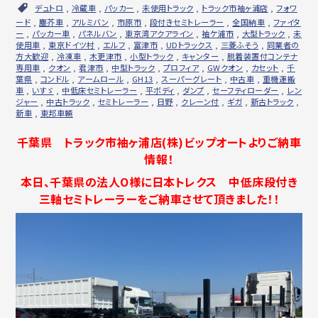
デュトロ
,
冷蔵車
,
パッカー
,
未使用トラック
,
トラック市袖ヶ浦店
,
フォワ
ード
,
塵芥車
,
アルミバン
,
市原市
,
段付きセミトレーラー
,
全国納車
,
ファイタ
ー
,
パッカー車
,
パネルバン
,
東京湾アクアライン
,
袖ケ浦市
,
大型トラック
,
未
使用車
,
東京ドイツ村
,
エルフ
,
富津市
,
UDトラックス
,
三菱ふそう
,
同業者の
方大歓迎
,
冷凍車
,
木更津市
,
小型トラック
,
キャンター
,
脱着装置付コンテナ
専用車
,
クオン
,
君津市
,
中型トラック
,
プロフィア
,
GWクオン
,
カセット
,
千
葉県
,
コンドル
,
アームロール
,
GH13
,
スーパーグレート
,
中古車
,
重機運搬
車
,
いすゞ
,
中低床セミトレーラー
,
平ボディ
,
ダンプ
,
セーフティローダー
,
レン
ジャー
,
中古トラック
,
セミトレーラー
,
日野
,
クレーン付
,
ギガ
,
新古トラック
,
新車
,
東邦車輛
千葉県 トラック市袖ヶ浦店(株)ビップオートよりご納車
情報！
本日、千葉県の法人O様に日本トレクス 中低床段付き
三軸セミトレーラーをご納車させて頂きました！！