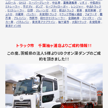
ムロール
,
GH13
,
スーパーグレート
,
中古車
,
重機運搬車
,
いすゞ
,
中低床セ
ミトレーラー
,
平ボディ
,
ダンプ
,
セーフティローダー
,
レンジャー
,
中古トラック
,
セミトレーラー
,
日野
,
クレーン付
,
ギガ
,
新古トラック
,
新車
,
東邦車輛
,
デ
ュトロ
,
冷蔵車
,
パッカー
,
未使用トラック
,
トラック市袖ヶ浦店
,
フォワード
,
塵
芥車
,
アルミバン
,
市原市
,
段付きセミトレーラー
,
全国納車
,
ファイター
,
パッ
カー車
,
パネルバン
,
東京湾アクアライン
,
袖ケ浦市
,
大型トラック
,
未使用車
,
東京ドイツ村
トラック市 千葉袖ヶ浦店よりご成約情報！！
この度、茨城県の法人S様よりUDクオン深ダンプのご成
約を頂きました！！