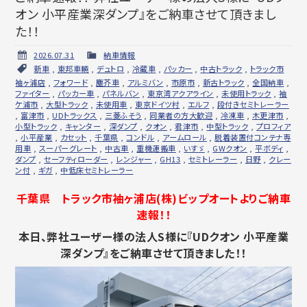
オン 小平産業深ダンプ』をご納車させて頂きまし
た！！
2026.07.31
納車情報
新車
,
東邦車輛
,
デュトロ
,
冷蔵車
,
パッカー
,
中古トラック
,
トラック市
袖ヶ浦店
,
フォワード
,
塵芥車
,
アルミバン
,
市原市
,
新古トラック
,
全国納車
,
ファイター
,
パッカー車
,
パネルバン
,
東京湾アクアライン
,
未使用トラック
,
袖
ケ浦市
,
大型トラック
,
未使用車
,
東京ドイツ村
,
エルフ
,
段付きセミトレーラー
,
富津市
,
UDトラックス
,
三菱ふそう
,
同業者の方大歓迎
,
冷凍車
,
木更津市
,
小型トラック
,
キャンター
,
深ダンプ
,
クオン
,
君津市
,
中型トラック
,
プロフィア
,
小平産業
,
カセット
,
千葉県
,
コンドル
,
アームロール
,
脱着装置付コンテナ専
用車
,
スーパーグレート
,
中古車
,
重機運搬車
,
いすゞ
,
GWクオン
,
平ボディ
,
ダンプ
,
セーフティローダー
,
レンジャー
,
GH13
,
セミトレーラー
,
日野
,
クレー
ン付
,
ギガ
,
中低床セミトレーラー
千葉県 トラック市袖ヶ浦店(株)ビップオートよりご納車
速報！！
本日、弊社ユーザー様の法人S様に『UDクオン 小平産業
深ダンプ』をご納車させて頂きました！！