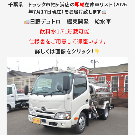
千葉県 トラック市袖ヶ浦店の
即納
在庫車リスト（2026
年7月17
日現在）をお届け致します
日野デュトロ 極東開発 給水車
飲料水1.7L貯蔵可能！！
仕様書をご用意して御座います。
詳しくは画像をクリック！