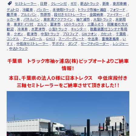
セミトレーラー
,
日野
,
クレーン付
,
ギガ
,
新古トラック
,
新車
,
東邦車輛
,
デュトロ
,
冷蔵車
,
パッカー
,
未使用トラック
,
トラック市袖ヶ浦店
,
フォワード
,
塵芥車
,
アルミバン
,
市原市
,
段付きセミトレーラー
,
全国納車
,
ファイター
,
パ
ッカー車
,
パネルバン
,
東京湾アクアライン
,
袖ケ浦市
,
大型トラック
,
未使用
車
,
東京ドイツ村
,
エルフ
,
富津市
,
UDトラックス
,
三菱ふそう
,
同業者の方大
歓迎
,
冷凍車
,
木更津市
,
小型トラック
,
キャンター
,
脱着装置付コンテナ専用
車
,
クオン
,
君津市
,
中型トラック
,
プロフィア
,
GWクオン
,
カセット
,
千葉県
,
コンドル
,
アームロール
,
GH13
,
スーパーグレート
,
中古車
,
重機運搬車
,
い
すゞ
,
中低床セミトレーラー
,
平ボディ
,
ダンプ
,
セーフティローダー
,
レンジャー
,
中古トラック
千葉県 トラック市袖ヶ浦店(株)ビップオートよりご納車
情報！
本日、千葉県の法人O様に日本トレクス 中低床段付き
三軸セミトレーラーをご納車させて頂きました！！