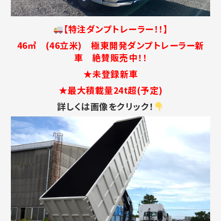
【特注ダンプトレーラー！！】
46㎥ (46立米) 極東開発ダンプトレーラー新
車 絶賛販売中！！
★未登録新車
★最大積載量24t超(予定)
詳しくは画像をクリック！