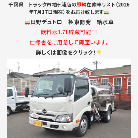
千葉県 トラック市袖ヶ浦店の
即納
在庫車リスト（2026
年7月17
日現在）をお届け致します
日野デュトロ 極東開発 給水車
飲料水1.7L貯蔵可能！！
仕様書をご用意して御座います。
詳しくは画像をクリック！