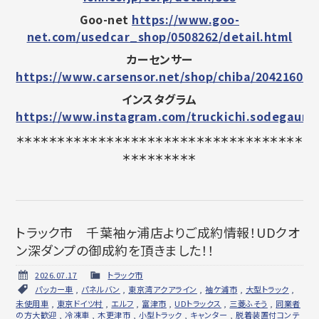
Goo-net
https://www.goo-
net.com/usedcar_shop/0508262/detail.html
カーセンサー
https://www.carsensor.net/shop/chiba/204216011
インスタグラム
https://www.instagram.com/truckichi.sodegaura/
＊＊＊＊＊＊＊＊＊＊＊＊＊＊＊＊＊＊＊＊＊＊＊＊＊＊＊＊＊＊＊＊＊＊＊
＊＊＊＊＊＊＊＊＊
トラック市 千葉袖ヶ浦店よりご成約情報！UDクオ
ン深ダンプの御成約を頂きました！！
2026.07.17
トラック市
パッカー車
,
パネルバン
,
東京湾アクアライン
,
袖ケ浦市
,
大型トラック
,
未使用車
,
東京ドイツ村
,
エルフ
,
富津市
,
UDトラックス
,
三菱ふそう
,
同業者
の方大歓迎
,
冷凍車
,
木更津市
,
小型トラック
,
キャンター
,
脱着装置付コンテ