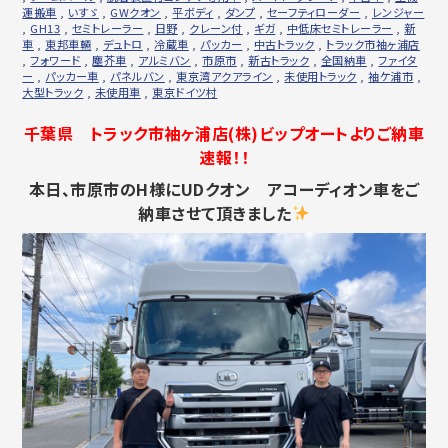
運搬車
,
いすゞ
,
GWクオン
,
平ボディ
,
ダンプ
,
セーフティローダー
,
レンジャー
,
GH13
,
セミトレーラー
,
日野
,
クレーン付
,
ギガ
,
中低床セミトレーラー
,
新
車
,
東邦車輛
,
デュトロ
,
冷蔵車
,
パッカー
,
中古トラック
,
トラック市袖ヶ浦店
,
フォワード
,
塵芥車
,
アルミバン
,
市原市
,
新古トラック
,
全国納車
,
ファイタ
ー
,
パッカー車
,
パネルバン
,
東京湾アクアライン
,
未使用トラック
,
袖ケ浦市
,
大型トラック
,
未使用車
,
東京ドイツ村
千葉県 トラック市袖ヶ浦店(株)ビップオートよりご納車
速報！！
本日、市原市のH様にUDクオン アコーディオン車をご
納車させて頂きました