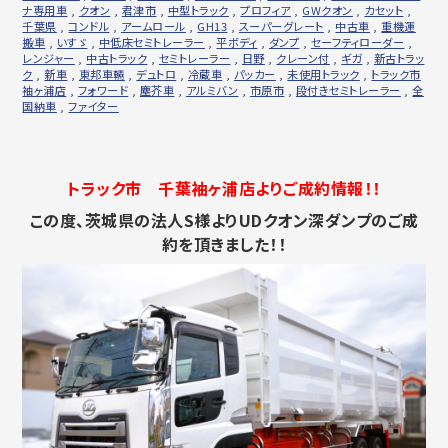
ナ専用車
,
クオン
,
君津市
,
中型トラック
,
プロフィア
,
GWクオン
,
カセット
,
千葉県
,
コンドル
,
アームロール
,
GH13
,
スーパーグレート
,
中古車
,
重機運
搬車
,
いすゞ
,
中低床セミトレーラー
,
平ボディ
,
ダンプ
,
セーフティローダー
,
レンジャー
,
中古トラック
,
セミトレーラー
,
日野
,
クレーン付
,
ギガ
,
新古トラッ
ク
,
新車
,
東邦車輛
,
デュトロ
,
冷蔵車
,
パッカー
,
未使用トラック
,
トラック市
袖ヶ浦店
,
フォワード
,
塵芥車
,
アルミバン
,
市原市
,
段付きセミトレーラー
,
全
国納車
,
ファイター
トラック市 千葉袖ヶ浦店よりご成約情報！！
この度、茨城県の法人S様よりUDクオン深ダンプのご成
約を頂きました！！