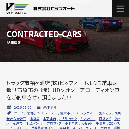
CONTRACTED-CARS
納車情報
トラック市袖ヶ浦店(株)ビップオートよりご納車速
報！！市原市のH様にUDクオン アコーディオン車
をご納車させて頂きました！！
2026.08.06
納車情報
エルフ
,
段付きセミトレーラー
,
富津市
,
UDトラックス
,
三菱ふそう
,
同業
者の方大歓迎
,
冷凍車
,
木更津市
,
小型トラック
,
キャンター
,
深ダンプ
,
クオ
ン
,
君津市
,
中型トラック
,
プロフィア
,
小平産業
,
カセット
,
千葉県
,
コンドル
,
アームロール
,
脱着装置付コンテナ専用車
,
スーパーグレート
,
中古車
,
重機