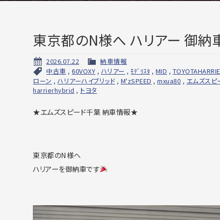
東京都のN様へ ハリアー 御納
2026.07.22
納車情報
中古車
,
60VOXY
,
ハリアー
,
ﾓﾃﾞﾘｽﾀ
,
MID
,
TOYOTAHARRI
ローン
,
ハリアーハイブリッド
,
M'zSPEED
,
mxua80
,
エムズスピ
harrierhybrid
,
トヨタ
★エムズスピード千葉 納車情報★
東京都のN様へ
ハリアーを御納車です