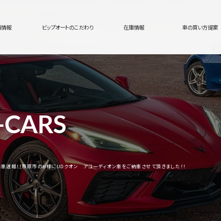
舗情報
ビップオートのこだわり
在庫情報
車の買い方提案
-CARS
納車速報！！市原市のH様にUDクオン アコーディオン車をご納車させて頂きました！！