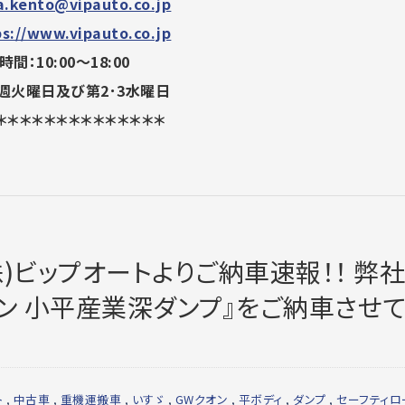
a.kento@vipauto.co.jp
ps://www.vipauto.co.jp
間：10:00～18:00
週火曜日及び第2･3水曜日
＊＊＊＊＊＊＊＊＊＊＊＊＊＊
)ビップオートよりご納車速報！！ 弊
ン 小平産業深ダンプ』をご納車させ
ト
,
中古車
,
重機運搬車
,
いすゞ
,
GWクオン
,
平ボディ
,
ダンプ
,
セーフティロ