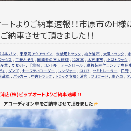
オートよりご納車速報！！市原市のH様
ご納車させて頂きました！！
パネルバン
,
東京湾アクアライン
,
未使用トラック
,
袖ケ浦市
,
大型トラック
,
ラックス
,
三菱ふそう
,
同業者の方大歓迎
,
冷凍車
,
木更津市
,
小型トラック
,
平産業
,
カセット
,
千葉県
,
コンドル
,
アームロール
,
脱着装置付コンテナ専用
ディ
,
ダンプ
,
セーフティローダー
,
レンジャー
,
GH13
,
セミトレーラー
,
日野
冷蔵車
,
パッカー
,
中古トラック
,
トラック市袖ヶ浦店
,
フォワード
,
塵芥車
,
ア
浦店(株)ビップオートよりご納車速報！！
ン アコーディオン車をご納車させて頂きました