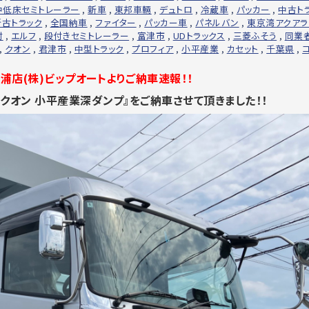
中低床セミトレーラー
,
新車
,
東邦車輛
,
デュトロ
,
冷蔵車
,
パッカー
,
中古ト
新古トラック
,
全国納車
,
ファイター
,
パッカー車
,
パネルバン
,
東京湾アクアラ
村
,
エルフ
,
段付きセミトレーラー
,
富津市
,
UDトラックス
,
三菱ふそう
,
同業
,
クオン
,
君津市
,
中型トラック
,
プロフィア
,
小平産業
,
カセット
,
千葉県
,
浦店(株)ビップオートよりご納車速報！！
クオン 小平産業深ダンプ』をご納車させて頂きました！！