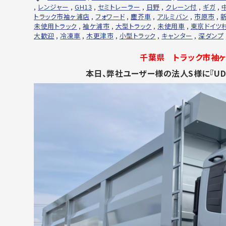
,
レンジャー
,
GH13
,
セミトレーラー
,
日野
,
クレーン付
,
ギガ
,
トラック市袖ヶ浦店
,
フォワード
,
塵芥車
,
アルミバン
,
市原市
,
未使用トラック
,
袖ケ浦市
,
大型トラック
,
未使用車
,
東京ドイツ
大歓迎
,
冷凍車
,
木更津市
,
小型トラック
,
キャンター
,
深ダンプ
千葉県 トラック市袖ヶ
本日、弊社ユーザー様の法人S様に『UD