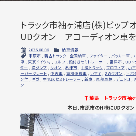
トラック市袖ヶ浦店(株)ビップ
UDクオン アコーディオン車を
2026.08.06
納車情報
市原市
,
新古トラック
,
全国納車
,
ファイター
,
パッカー車
,
車
,
東京ドイツ村
,
エルフ
,
段付きセミトレーラー
,
富津市
,
UDト
ター
,
深ダンプ
,
クオン
,
君津市
,
中型トラック
,
プロフィア
,
小
ーパーグレート
,
中古車
,
重機運搬車
,
いすゞ
,
GWクオン
,
平ボ
ン付
,
ギガ
,
中低床セミトレーラー
,
新車
,
東邦車輛
,
デュトロ
,
ン
千葉県 トラック市袖ヶ
本日、市原市のH様にUDクオ