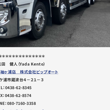
＊＊＊＊＊＊＊＊＊＊＊＊＊＊
 健人（Yada Kento）
市袖ヶ浦店 株式会社ビップオート
ケ浦市蔵波台４－２１－３
L：0438-62-8345
X：0438-62-8574
NE：080-7160-3358