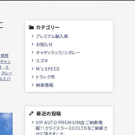
に
カテゴリー
プレミアム輸入車
お知らせ
キャディラック/シボレー
未使用
スズキ
キャン
車
,
ス
M'z SPEED
,
クレー
トラック市
ルミバ
納車情報
最近の投稿
VIP AUTO PREMIUM店 ご納車情
報！！クライスラー３００LTDをご納車さ
せて頂きました