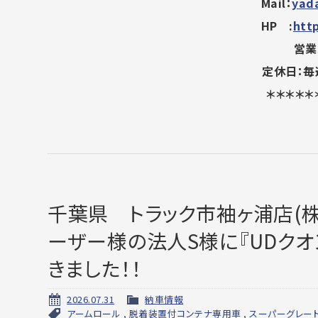
Mail：
yad
HP :
htt
営業時
定休日：毎
＊＊＊＊＊
千葉県 トラック市袖ヶ浦店(株
ーザー様の法人S様に『UDクオ
きました！！
2026.07.31
納車情報
アームロール
,
脱着装置付コンテナ専用車
,
スーパーグレー