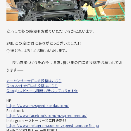
安心して冬の時期もお乗りいただけるかと思います。
S様、この度は誠にありがとうございました！！
今後とも、よろしくお願いいたします。
—–良い店舗づくりを心掛ける為、皆さまの口コミ投稿をお願いしてお
ります——
カーセンサー☆口コミ投稿はこちら
Gooネット☆口コミ投稿はこちら
Googleレビューも随時お待ちしております☆
——————-
HP
https://www.mzspeed-sendai.com/
Facebook
https://www.facebook.com/mzspeed.sendai/
Instagram ←ストーリーズ毎日更新！！
https://www.instagram.com/mzspeed_sendai/?hl=ja
Mz仙台公式LINE ← 一番便利！！