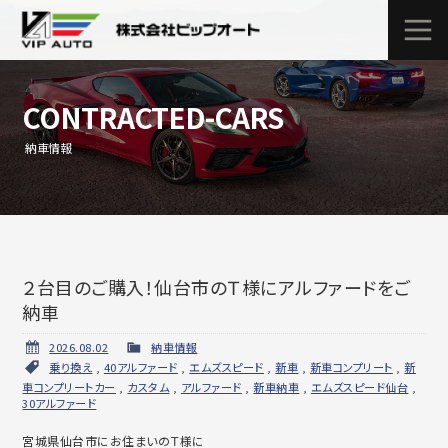
CONTRACTED-CARS
納車情報
２台目のご購入！仙台市のＴ様にアルファードをご
納車
2026.08.02
納車情報
乗り換え
,
40アルファード
,
エムズスピード
,
新車
,
新車コンプリート
,
新
車コンプリートカー
,
カスタム
,
アルファード
,
新車納車
,
エムズスピード仙台
,
30アルファード
宮城県仙台市にお住まいのＴ様に