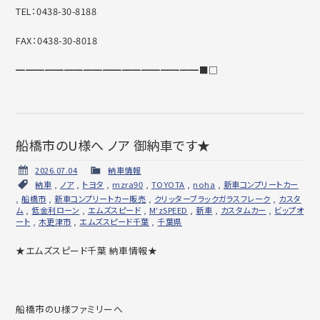
TEL：0438-30-8188
FAX：0438-30-8018
━━━━━━━━━━━━━━━━━━━■□
船橋市のU様へ ノア 御納車です★
2026.07.04
納車情報
納車
,
ノア
,
トヨタ
,
mzra90
,
TOYOTA
,
noha
,
新車コンプリートカー
,
船橋市
,
新車コンプリートカー販売
,
クリッターブラックガラスフレーク
,
カスタ
ム
,
低金利ローン
,
エムズスピード
,
M'zSPEED
,
新車
,
カスタムカー
,
ビップオ
ート
,
木更津市
,
エムズスピード千葉
,
千葉県
★エムズスピード千葉 納車情報★
船橋市のU様ファミリーへ