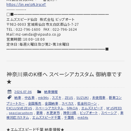
https://lin.ee/pNJrsceT
——————–
□■━━━━━━━━━━━━━━━━━━━━━━━━━━
エムズスピード仙台 株式会社 ビップオート
〒982-0003 宮城県仙台市太白区郡山5-7-27
TEL : 022-796-1600 FAX : 022-796-1624
Mail：mz-sendai@vipauto.co.jp
営業時間：10:00~18:00
定休日：毎週火曜日及び第2・第3水曜日
━━━━━━━━━━━━━━━━━━━━━━━━━━━■
神奈川県のK様へ スペーシアカスタム 御納車です
★
2026.07.06
納車情報
納車
,
中古車
,
mk94s
,
スズキ
,
ZEUS
,
SUZUKI
,
未使用車
,
新車コン
プリートカー
,
全国販売
,
全国納車
,
スペカス
,
低金利ローン
,
EXCLUSIVEZEUS
,
スペーシアカスタム
,
SPACIA
,
エムズスピード
,
M'zSPEED
,
spaciacustom
,
新車
,
木更津市
,
神奈川県
,
ビップオート
,
スペーシア
,
車
検対応カスタム
,
エムズスピード千葉
,
千葉県
,
mk54s
★エムズスピード千葉 納車情報★