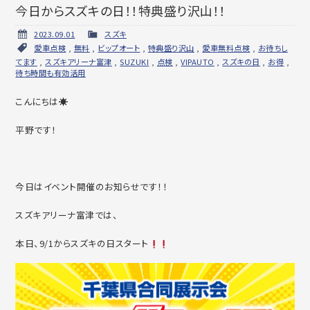
今日からスズキの日！！特典盛り沢山！！
2023.09.01
スズキ
愛車点検
,
無料
,
ビップオート
,
特典盛り沢山
,
愛車無料点検
,
お待ちし
てます
,
スズキアリーナ富津
,
SUZUKI
,
点検
,
VIPAUTO
,
スズキの日
,
お得
,
待ち時間も有効活用
こんにちは☀
平野です！
今日はイベント開催のお知らせです！！
スズキアリーナ富津では、
本日、9/1からスズキの日スタート