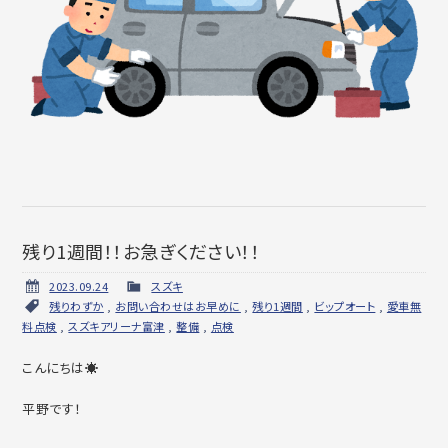
残り1週間！！お急ぎください！！
2023.09.24
スズキ
残りわずか
,
お問い合わせはお早めに
,
残り1週間
,
ビップオート
,
愛車無
料点検
,
スズキアリーナ富津
,
整備
,
点検
こんにちは☀
平野です！