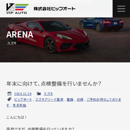
ARENA
スズキ
年末に向けて、点検整備を行いませんか？
2024.11.29
スズキ
ビップオート
,
スズキアリーナ富津
,
整備
,
点検
,
ご予約お待ちしておりま
す
,
年末年始
こんにちは！
突然ですが、点検整備を行っていますか？