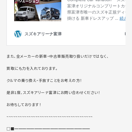
また、全メーカーの新車・中古車販売取り扱いだけではなく、
買取にも力を入れております。
クルマの乗り換え・手放すことをお考えの方！
是非1度、スズキアリーナ富津にお問い合わせください！
お待ちしております！
~~~~~~~~~~~~~~~~~~~~~~~~~~~~~~~~~~~~~~~
□■━━━━━━━━━━━━━━━━━━━