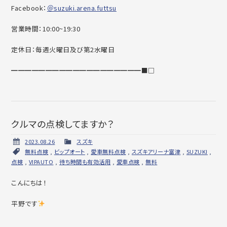
Facebook：
＠suzuki.arena.futtsu
営業時間：10:00~19:30
定休日：毎週火曜日及び第2水曜日
━━━━━━━━━━━━━━━━━━━■□
クルマの点検してますか？
2023.08.26
スズキ
無料点検
,
ビップオート
,
愛車無料点検
,
スズキアリーナ富津
,
SUZUKI
,
点検
,
VIPAUTO
,
待ち時間も有効活用
,
愛車点検
,
無料
こんにちは！
平野です