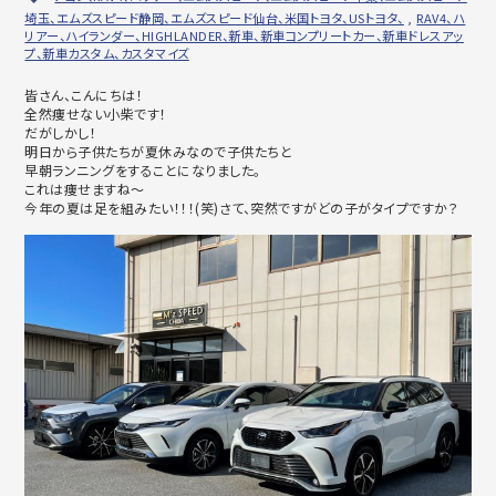
埼玉、エムズスピード静岡、エムズスピード仙台、米国トヨタ、USトヨタ、
,
RAV4、ハ
リアー、ハイランダー、HIGHLANDER、新車、新車コンプリートカー、新車ドレスアッ
プ、新車カスタム、カスタマイズ
皆さん、こんにちは！
全然痩せない小柴です！
だがしかし！
明日から子供たちが夏休みなので子供たちと
早朝ランニングをすることになりました。
これは痩せますね～
今年の夏は足を組みたい！！！(笑)さて、突然ですがどの子がタイプですか？