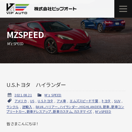
MZSPEED
M'z SPEED
U.S.トヨタ ハイランダー
2021.08.21
M'z SPEED
アメリカ
,
US
,
U.S.トヨタ
,
アメ車
,
エムズスピード千葉
,
トヨタ
,
SUV
,
ランクル
,
逆輸入
,
RAV4、ハリアー、ハイランダー、HIGHLANDER、新車、新車コン
プリートカー、新車ドレスアップ、新車カスタム、カスタマイズ
,
M'zSPEED
皆さまこんにちは！