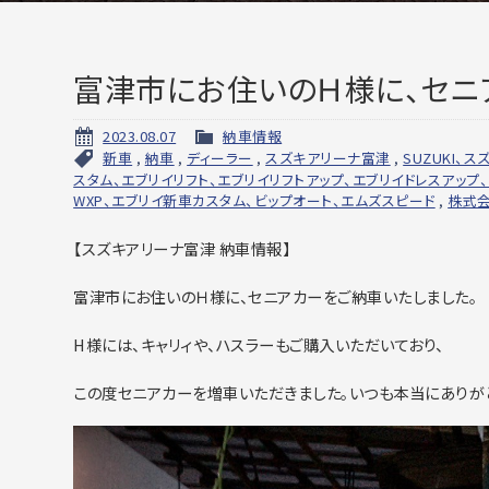
富津市にお住いのＨ様に、セニ
2023.08.07
納車情報
新車
,
納車
,
ディーラー
,
スズキアリーナ富津
,
SUZUKI、
スタム、エブリイリフト、エブリイリフトアップ、エブリイドレスアップ
WXP、エブリイ新車カスタム、ビップオート、エムズスピード
,
株式
【スズキアリーナ富津 納車情報】
富津市にお住いのＨ様に、セニアカーをご納車いたしました。
H様には、キャリィや、ハスラーもご購入いただいており、
この度セニアカーを増車いただきました。いつも本当にありが