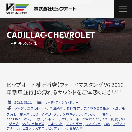
CADILLAC-CHEVROLET
キャディラック/シボレー
ビップオート袖ヶ浦店【フォードマスタング V6 2013
年新車並行】の痺れるサウンドをご体感ください！！
2022.08.11
キャディラック/シボレー
ダッジ
,
エスカレード
,
全国納車
,
無料査定
,
アメ車のある生活
,
xt5
,
袖
ケ浦市
,
輸入車
,
xt4
,
VIPAUTO
,
アメ車キャデラック
,
ct6
,
千葉県
,
cadillac
,
xt6
,
下取り
,
シボレー
,
cts
,
ターボ
,
chevrolet
,
ats
,
買取
,
V8
,
ジープ
,
シボレー袖ヶ浦
,
コルベット
,
ブレイザー
,
ラングラー
,
z06
,
ラグジュ
アリー
,
ルビコン
,
カマロ
,
ビップオート
,
直輸入車