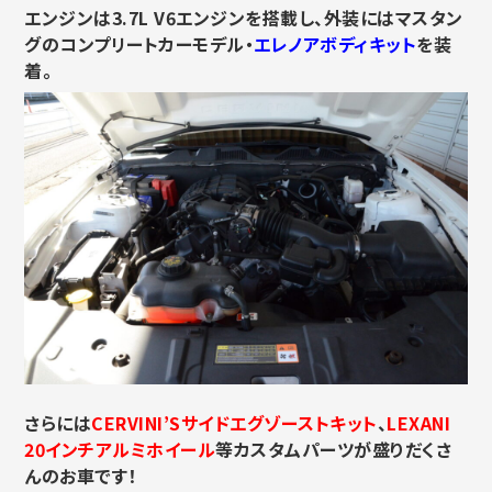
エンジンは3.7L V6エンジンを搭載し、外装にはマスタン
グのコンプリートカーモデル・
エレノアボディキット
を装
着。
さらには
CERVINI’Sサイドエグゾーストキット
、
LEXANI
20インチアルミホイール
等カスタムパーツが盛りだくさ
んのお車です！