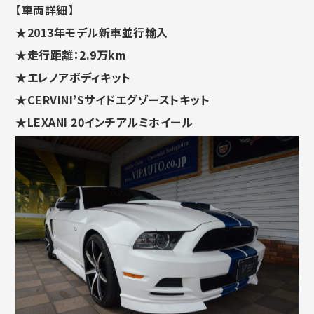
【
車
両
詳細
】
★2013年モデル新車並行輸入
★走行距離：2.9万km
★エレノアボディキット
★
CERVINI’Sサイドエグゾーストキット
★
LEXANI 20インチアルミホイール