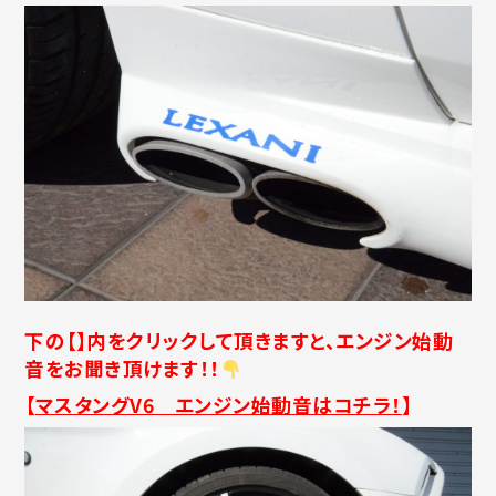
下の【】内をクリックして頂きますと、
エンジン始動
音を
お聞き頂けます！！
【
マスタングV6 エンジン始動音はコチラ！
】