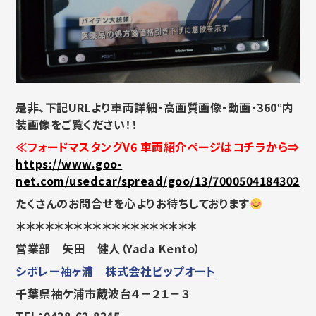
是非、下記URLより車両詳細・高画質画像・動画・360°内
装画像をご覧ください！！
≪フォードマスタングV6 車両紹介ページはコチラから⇒
https://www.goo-
net.com/usedcar/spread/goo/13/700050418430200
たくさんのお問合せを心よりお待ちしております
＊＊＊＊＊＊＊＊＊＊＊＊＊＊＊＊＊＊＊
営業部 矢田 健人（Yada Kento）
シボレー袖ヶ浦 株式会社ビップオート
千葉県袖ケ浦市蔵波台４－２１－３