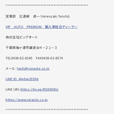
******************************
********************
営業部 比連崎 貞一（
Hirenzaki Teiichi)
VIP AUTO PREMIUM 輸入車総合ディーラー
株式会社ビップオート
千葉県袖ヶ浦市蔵波台４－２１－３
TEL0438-62-8345
FAX0438-62-8574
メール：
teiiti@vipauto.co.jp
LINE ID: @ebw3559g
LINE URL:
https://lin.ee/RD5RXKU
https://www.vipauto.co.jp
******************************
********************