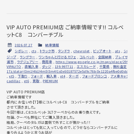
VIP AUTO PREMIUM店 ご納車情報です!! コルベ
ットC8 コンバーチブル
2026.07.27
納車情報
シボレー
,
cts
,
トラック市
,
タンドラ
,
chevrolet
,
ビップオート
,
ats
,
シボレ
ジープ
,
ラングラー
,
ワンちゃんと行けるカフェ
,
コルベット
,
全国納車
,
ブレイザー
浦市
,
ラグジュアリー
,
商用車
,
https://www.google.co.jp/maps/place/299-0
VIPAUTO
,
直輸入車
,
ダッジ
,
139.997711
,
エスカレード
,
千葉県
,
無料査定
,
ア
17z/data=!3m1!4b1!4m5!3m4!1s0x60187572e5d9c76b:0x1220a4fbe0d0dd1a!
,
xt5
,
下取り
,
フォード
,
輸入車
,
xt4
,
ターボ
,
フォードブロンコ
,
アメ車キャデラ
cadillac
,
xt6
,
買取
,
PREMIUM
VIP AUTO PREMIUM店
ご納車情報です
都内にお住いの【T】様にコルベットC8 コンバーチブルをご納車
させて頂きました。
今回T様は、C8コルベット３LTクーペからのお乗り換えです。
勿論、クーペも弊社にてご購入頂きました。
結局、クーペのタルガは面倒で外すことが無かった！！
コルベットはとっても気に入っているので、
どうせならコンバーチブルに
乗り合えようかと言うお話が