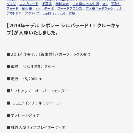
ダッジ
,
エスカレード
,
千葉県
,
無料査定
,
アメ車のある生活
,
xt5
,
下取り
,
フォード
,
輸入車
,
xt4
,
ターボ
,
フォードブロンコ
,
アメ車キャデラック
,
ct6
,
アウトドア
,
アクティブ
,
cadillac
,
xt6
,
買取
【2014年モデル シボレー シルバラード LT クルーキャ
ブ】が入庫いたしました。
■２０１４年モデル（新車並行）カーファックス有り
■車検 令和９年５月２６日
■走行 45,200ｋｍ
■リフトアップ オーバーフェンダー
■FUEL17インチアルミホイール
■オフロードタイヤ
■社外大型ディスプレイオーディオ