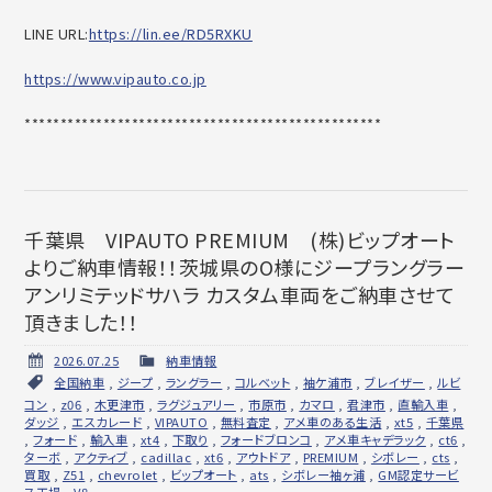
LINE URL:
https://lin.ee/RD5RXKU
https://www.vipauto.co.jp
******************************
********************
千葉県 VIPAUTO PREMIUM (株)ビップオート
よりご納車情報！！茨城県のO様にジープラングラー
アンリミテッドサハラ カスタム車両をご納車させて
頂きました！！
2026.07.25
納車情報
全国納車
,
ジープ
,
ラングラー
,
コルベット
,
袖ケ浦市
,
ブレイザー
,
ルビ
コン
,
z06
,
木更津市
,
ラグジュアリー
,
市原市
,
カマロ
,
君津市
,
直輸入車
,
ダッジ
,
エスカレード
,
VIPAUTO
,
無料査定
,
アメ車のある生活
,
xt5
,
千葉県
,
フォード
,
輸入車
,
xt4
,
下取り
,
フォードブロンコ
,
アメ車キャデラック
,
ct6
,
ターボ
,
アクティブ
,
cadillac
,
xt6
,
アウトドア
,
PREMIUM
,
シボレー
,
cts
,
買取
,
Z51
,
chevrolet
,
ビップオート
,
ats
,
シボレー袖ヶ浦
,
GM認定サービ
ス工場
,
V8