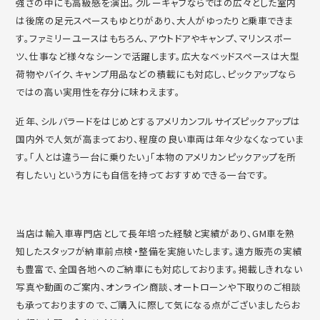
強さの中にも高級感を演出。
クルーキャブならではの広々とした室内
は後席の足元スペースもゆ
とりがあり、大人がゆったりと乗車できま
す。
ファミリーユースはもちろん、アウトドアやキャンプ、
マリンスポー
ツ、仕事など様々なシーンで活躍します。
広大なベッドスペースは大型
荷物やバイク、
キャンプ用品などの積載にも対応し、
ピックアップなら
ではの高い実用性を存分に味わえます。
近年、
シルバラードをはじめとするアメリカンフルサイズピックアップは
国内外で人気が高まっており、
程度の良い車両は年々少なくなっていま
す。「
人とは違う一台に乗りたい」「
本物のアメリカンピックアップを所
有したい」
という方にも自信を持っておすすめできる一台です。
当店は輸入車専門店として長年培った経験と実績があり、
GM車を熟
知したスタッフが納車前点検・整備を実施いたします。
遠方販売の実績
も豊富で、
全国各地へのご納車にも対応しております。
掲載しきれない
写真や動画のご案内、オンライン商談、
オートローンや下取りのご相談
も承っておりますので、
ご購入に際して気になる点がございましたらお