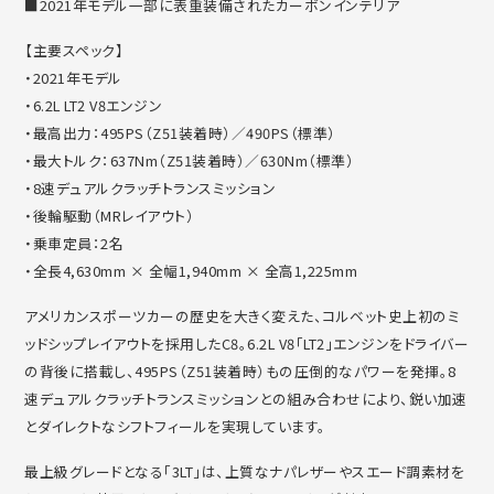
■2021年モデル一部に表重装備されたカーボンインテリア
【主要スペック】
・2021年モデル
・6.2L LT2 V8エンジン
・最高出力：495PS（Z51装着時）／490PS（標準）
・最大トルク：637Nm（Z51装着時）／630Nm（標準）
・8速デュアルクラッチトランスミッション
・後輪駆動（MRレイアウト）
・乗車定員：2名
・全長4,630mm × 全幅1,940mm × 全高1,225mm
アメリカンスポーツカーの歴史を大きく変えた、
コルベット史上初のミ
ッドシップレイアウトを採用したC8。6.
2L V8「LT2」エンジンをドライバー
の背後に搭載し、
495PS（Z51装着時）もの圧倒的なパワーを発揮。
8
速デュアルクラッチトランスミッションとの組み合わせにより、
鋭い加速
とダイレクトなシフトフィールを実現しています。
最上級グレードとなる「3LT」は、
上質なナパレザーやスエード調素材を