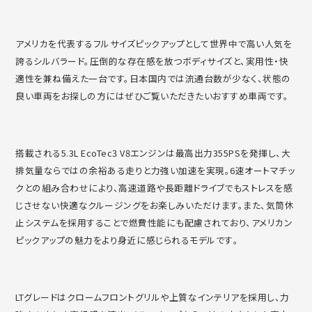
アメリカを代表するフルサイズピックアップとして世界中で高い人
気を
誇るシルバラード。圧倒的な存在感を放つボディサイズと、
実用性・快
適性を兼ね備えた一台です。
日本国内では流通台数が少なく、
状態の
良い車両をお探しの方にはぜひご覧いただきたいおすすめ車
両です。
搭載される5.3L EcoTec3 V8エンジンは最高出力355PSを発揮し、
大
排気量ならではの余裕ある走りと力強い加速を実現。
6速オートマチッ
クとの組み合わせにより、
高速道路や長距離ドライブでもストレスを感
じさせない快適なクル
ージングをお楽しみいただけます。また、
気筒休
止システムを採用することで燃費性能にも配慮されており、
アメリカン
ピックアップの魅力をより身近に感じられるモデルです
。
LTグレードはクロームフロントグリルや上質なインテリアを採用
し、力