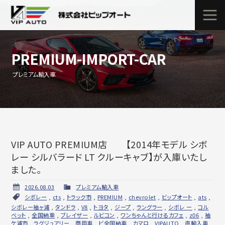
PREMIUM-IMPORT-CAR
プレミアム輸入車
VIP AUTO PREMIUM店 【2014年モデル シボ
レー シルバラード LT クルーキャブ】が入庫いたし
ました。
2026.08.03
プレミアム輸入車
シボレー
,
cts
,
トラック市
,
PREMIUM
,
chevrolet
,
ビップオート
,
ats
,
シボレー袖ヶ浦
,
タンドラ
,
V8
,
トヨタ
,
ジープ
,
ラングラー
,
シボレ ー
,
コル
ベット
,
全国納車
,
ブレイザー
,
ルビコン
,
ワンちゃんと行けるカフェ
,
z06
,
袖
ケ浦市
,
ラグジュアリー
,
商用車
,
ビ全国納車
,
カマロ
,
VIPAUTO
,
直輸入車
,