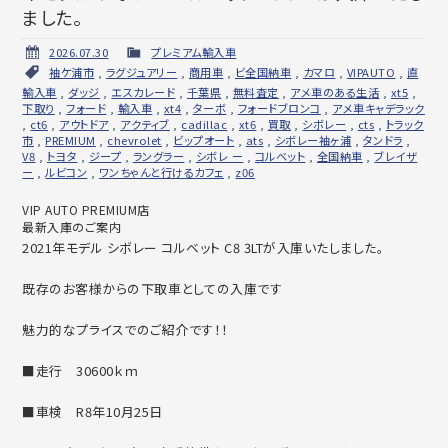
ました。
2026.07.30
プレミアム輸入車
袖ケ浦市
,
ラグジュアリー
,
商用車
,
ビ全国納車
,
カマロ
,
VIPAUTO
,
直
輸入車
,
ダッジ
,
エスカレード
,
千葉県
,
無料査定
,
アメ車のある生活
,
xt5
,
下取り
,
フォード
,
輸入車
,
xt4
,
ターボ
,
フォードブロンコ
,
アメ車キャデラック
,
ct6
,
アウトドア
,
アクティブ
,
cadillac
,
xt6
,
買取
,
シボレー
,
cts
,
トラック
市
,
PREMIUM
,
chevrolet
,
ビップオート
,
ats
,
シボレー袖ヶ浦
,
タンドラ
,
V8
,
トヨタ
,
ジープ
,
ラングラー
,
シボレ ー
,
コルベット
,
全国納車
,
ブレイザ
ー
,
ルビコン
,
ワンちゃんと行けるカフェ
,
z06
VIP AUTO PREMIUM店
最新入庫のご案内
2021年モデル シボレー コルベット C8 3LTが入庫いたしました。
既存のお客様からの下取車としての入庫です
魅力的なプライスでのご紹介です！！
■走行 30600ｋｍ
■車検 R8年10月25日