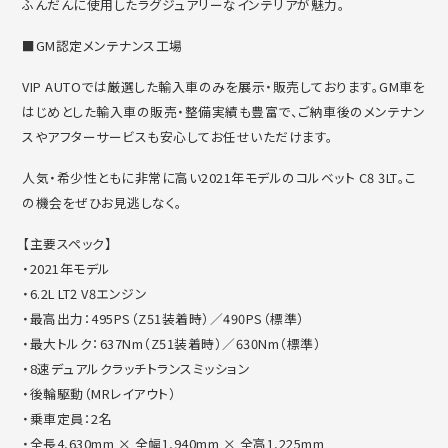
ふんだんに使用したラグジュ
アリーなインテリアが魅力。
■GM認定メンテナンス工場
VIP AUTOでは厳選した輸入車のみを展示・販売しております。
GM車を
はじめとした輸入車の販売・整備実績も豊富で、
ご納車後のメンテナン
スやアフターサービスも安心してお任せいた
だけます。
人気・希少性ともに非常に高い2021年モデルのコルベット C8 3LT。こ
の機会をぜひお見逃しなく。
【主要スペック】
・2021年モデル
・6.2L LT2 V8エンジン
・最高出力：495PS（Z51装着時）／490PS（標準）
・最大トルク：637Nm（Z51装着時）／630Nm（標準）
・8速デュアルクラッチトランスミッション
・後輪駆動（MRレイアウト）
・乗車定員：2名
・全長4,630mm × 全幅1,940mm × 全高1,225mm