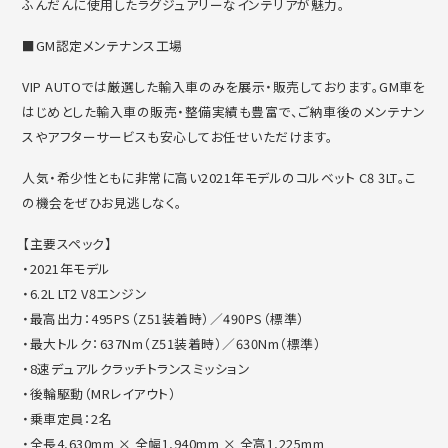
ふんだんに使用したラグジュ
アリーなインテリアが魅力。
■GM認定メンテナンス工場
VIP AUTOでは厳選した輸入車のみを展示・販売しております。
GM車を
はじめとした輸入車の販売・整備実績も豊富で、
ご納車後のメンテナン
スやアフターサービスも安心してお任せいた
だけます。
人気・希少性ともに非常に高い2021年モデルのコルベット C8 3LT。こ
の機会をぜひお見逃しなく。
【主要スペック】
・2021年モデル
・6.2L LT2 V8エンジン
・最高出力：495PS（Z51装着時）／490PS（標準）
・最大トルク：637Nm（Z51装着時）／630Nm（標準）
・8速デュアルクラッチトランスミッション
・後輪駆動（MRレイアウト）
・乗車定員：2名
・全長4,630mm × 全幅1,940mm × 全高1,225mm