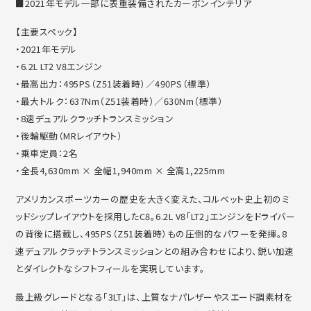
■2021年モデル一部に表重装備されたカーボンインテリア
【主要スペック】
・2021年モデル
・6.2L LT2 V8エンジン
・最高出力：495PS（Z51装着時）／490PS（標準）
・最大トルク：637Nm（Z51装着時）／630Nm（標準）
・8速デュアルクラッチトランスミッション
・後輪駆動（MRレイアウト）
・乗車定員：2名
・全長4,630mm × 全幅1,940mm × 全高1,225mm
アメリカンスポーツカーの歴史を大きく変えた、
コルベット史上初のミ
ッドシップレイアウトを採用したC8。6.
2L V8「LT2」エンジンをドライバー
の背後に搭載し、
495PS（Z51装着時）もの圧倒的なパワーを発揮。
8
速デュアルクラッチトランスミッションとの組み合わせにより、
鋭い加速
とダイレクトなシフトフィールを実現しています。
最上級グレードとなる「3LT」は、
上質なナパレザーやスエード調素材を