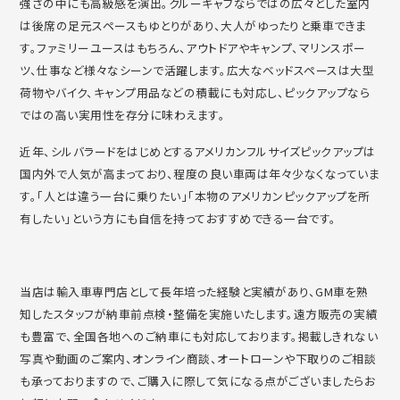
強さの中にも高級感を演出。
クルーキャブならではの広々とした室内
は後席の足元スペースもゆ
とりがあり、大人がゆったりと乗車できま
す。
ファミリーユースはもちろん、アウトドアやキャンプ、
マリンスポー
ツ、仕事など様々なシーンで活躍します。
広大なベッドスペースは大型
荷物やバイク、
キャンプ用品などの積載にも対応し、
ピックアップなら
ではの高い実用性を存分に味わえます。
近年、
シルバラードをはじめとするアメリカンフルサイズピックアップは
国内外で人気が高まっており、
程度の良い車両は年々少なくなっていま
す。「
人とは違う一台に乗りたい」「
本物のアメリカンピックアップを所
有したい」
という方にも自信を持っておすすめできる一台です。
当店は輸入車専門店として長年培った経験と実績があり、
GM車を熟
知したスタッフが納車前点検・整備を実施いたします。
遠方販売の実績
も豊富で、
全国各地へのご納車にも対応しております。
掲載しきれない
写真や動画のご案内、オンライン商談、
オートローンや下取りのご相談
も承っておりますので、
ご購入に際して気になる点がございましたらお