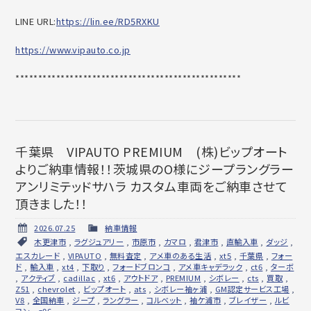
LINE URL:
https://lin.ee/RD5RXKU
https://www.vipauto.co.jp
******************************
********************
千葉県 VIPAUTO PREMIUM (株)ビップオート
よりご納車情報！！茨城県のO様にジープラングラー
アンリミテッドサハラ カスタム車両をご納車させて
頂きました！！
2026.07.25
納車情報
木更津市
,
ラグジュアリー
,
市原市
,
カマロ
,
君津市
,
直輸入車
,
ダッジ
,
エスカレード
,
VIPAUTO
,
無料査定
,
アメ車のある生活
,
xt5
,
千葉県
,
フォー
ド
,
輸入車
,
xt4
,
下取り
,
フォードブロンコ
,
アメ車キャデラック
,
ct6
,
ターボ
,
アクティブ
,
cadillac
,
xt6
,
アウトドア
,
PREMIUM
,
シボレー
,
cts
,
買取
,
Z51
,
chevrolet
,
ビップオート
,
ats
,
シボレー袖ヶ浦
,
GM認定サービス工場
,
V8
,
全国納車
,
ジープ
,
ラングラー
,
コルベット
,
袖ケ浦市
,
ブレイザー
,
ルビ
コン
,
z06