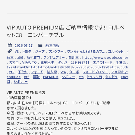
VIP AUTO PREMIUM店 ご納車情報です!! コルベ
ットC8 コンバーチブル
2026.07.27
納車情報
V8
,
トヨタ
,
ジープ
,
ラングラー
,
ワンちゃんと行けるカフェ
,
コルベット
,
全国
納車
,
z06
,
袖ケ浦市
,
ラグジュアリー
,
商用車
,
https://www.google.co.jp/ma
,
カマロ
,
VIPAUTO
,
直輸入車
,
ダッジ
,
139.997711
,
エスカレード
,
千葉県
,
無
17z/data=!3m1!4b1!4m5!3m4!1s0x60187572e5d9c76b:0x1220a4fbe0d0dd1a!
,
xt5
,
下取り
,
フォード
,
輸入車
,
xt4
,
ターボ
,
フォードブロンコ
,
アメ車キャデラ
cadillac
,
xt6
,
買取
,
PREMIUM
,
シボレー
,
cts
,
トラック市
,
タンドラ
,
chevrol
浦
,
シボレ ー
VIP AUTO PREMIUM店
ご納車情報です
都内にお住いの【T】様にコルベットC8 コンバーチブルをご納車
させて頂きました。
今回T様は、C8コルベット３LTクーペからのお乗り換えです。
勿論、クーペも弊社にてご購入頂きました。
結局、クーペのタルガは面倒で外すことが無かった！！
コルベットはとっても気に入っているので、
どうせならコンバーチブルに
乗り合えようかと言うお話が