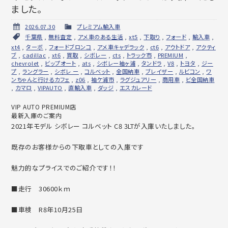
ました。
2026.07.30
プレミアム輸入車
千葉県
,
無料査定
,
アメ車のある生活
,
xt5
,
下取り
,
フォード
,
輸入車
,
xt4
,
ターボ
,
フォードブロンコ
,
アメ車キャデラック
,
ct6
,
アウトドア
,
アクティ
ブ
,
cadillac
,
xt6
,
買取
,
シボレー
,
cts
,
トラック市
,
PREMIUM
,
chevrolet
,
ビップオート
,
ats
,
シボレー袖ヶ浦
,
タンドラ
,
V8
,
トヨタ
,
ジー
プ
,
ラングラー
,
シボレ ー
,
コルベット
,
全国納車
,
ブレイザー
,
ルビコン
,
ワ
ンちゃんと行けるカフェ
,
z06
,
袖ケ浦市
,
ラグジュアリー
,
商用車
,
ビ全国納車
,
カマロ
,
VIPAUTO
,
直輸入車
,
ダッジ
,
エスカレード
VIP AUTO PREMIUM店
最新入庫のご案内
2021年モデル シボレー コルベット C8 3LTが入庫いたしました。
既存のお客様からの下取車としての入庫です
魅力的なプライスでのご紹介です！！
■走行 30600ｋｍ
■車検 R8年10月25日