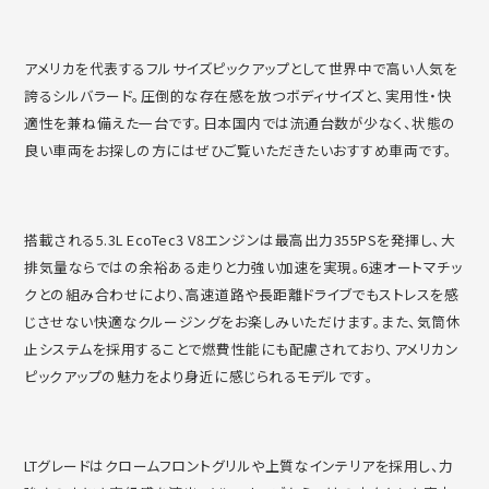
アメリカを代表するフルサイズピックアップとして世界中で高い人
気を
誇るシルバラード。圧倒的な存在感を放つボディサイズと、
実用性・快
適性を兼ね備えた一台です。
日本国内では流通台数が少なく、
状態の
良い車両をお探しの方にはぜひご覧いただきたいおすすめ車
両です。
搭載される5.3L EcoTec3 V8エンジンは最高出力355PSを発揮し、
大
排気量ならではの余裕ある走りと力強い加速を実現。
6速オートマチッ
クとの組み合わせにより、
高速道路や長距離ドライブでもストレスを感
じさせない快適なクル
ージングをお楽しみいただけます。また、
気筒休
止システムを採用することで燃費性能にも配慮されており、
アメリカン
ピックアップの魅力をより身近に感じられるモデルです
。
LTグレードはクロームフロントグリルや上質なインテリアを採用
し、力