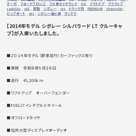
ターボ
,
フォードブロンコ
,
アメ車キャデラック
,
ct6
,
アウトドア
,
アクティブ
,
cadillac
,
xt6
,
買取
,
シボレー
,
cts
,
トラック市
,
PREMIUM
,
chevrolet
,
ビップオート
,
ats
,
シボレー袖ヶ浦
,
タンドラ
【2014年モデル シボレー シルバラード LT クルーキャ
ブ】が入庫いたしました。
■２０１４年モデル（新車並行）カーファックス有り
■車検 令和９年５月２６日
■走行 45,200ｋｍ
■リフトアップ オーバーフェンダー
■FUEL17インチアルミホイール
■オフロードタイヤ
■社外大型ディスプレイオーディオ