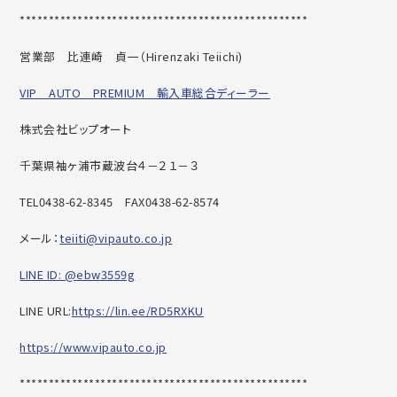
******************************
********************
営業部 比連崎 貞一（
Hirenzaki Teiichi)
VIP AUTO PREMIUM 輸入車総合ディーラー
株式会社ビップオート
千葉県袖ヶ浦市蔵波台４－２１－３
TEL0438-62-8345
FAX0438-62-8574
メール：
teiiti@vipauto.co.jp
LINE ID: @ebw3559g
LINE URL:
https://lin.ee/RD5RXKU
https://www.vipauto.co.jp
******************************
********************