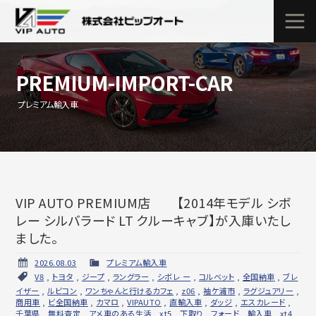
PREMIUM-IMPORT-CAR
プレミアム輸入車
VIP AUTO PREMIUM店 【2014年モデル シボ
レー シルバラード LT クルーキャブ】が入庫いたし
ました。
2026.08.03
プレミアム輸入車
V8
,
トヨタ
,
ジープ
,
ラングラー
,
シボレ ー
,
コルベット
,
全国納車
,
ブレ
イザー
,
ルビコン
,
ワンちゃんと行けるカフェ
,
z06
,
袖ケ浦市
,
ラグジュアリー
,
商用車
,
ビ全国納車
,
カマロ
,
VIPAUTO
,
直輸入車
,
ダッジ
,
エスカレード
,
千葉県
,
無料査定
,
アメ車のある生活
,
xt5
,
下取り
,
フォード
,
輸入車
,
xt4
,