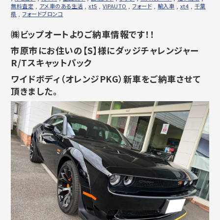
無料査定
,
アメ車のある生活
,
xt5
,
VIPAUTO
,
フォード
,
輸入車
,
xt4
,
千葉
県
,
フォードブロンコ
㈱ビップオートよりご納車情報です！！
市原市にお住いの【S】様にダッジチャレンジャー
R/
Tスキャットパック
ワイドボディ（オレンジPKG）新車をご納車させて
頂きました。