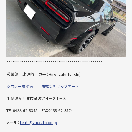
******************************
********************
営業部 比連崎 貞一（
Hirenzaki Teiichi)
シボレー袖ケ浦 株式会社ビップオート
千葉県袖ヶ浦市蔵波台４－２１－３
TEL0438-62-8345
FAX0438-62-8574
メール：
teiiti@vipauto.co.jp