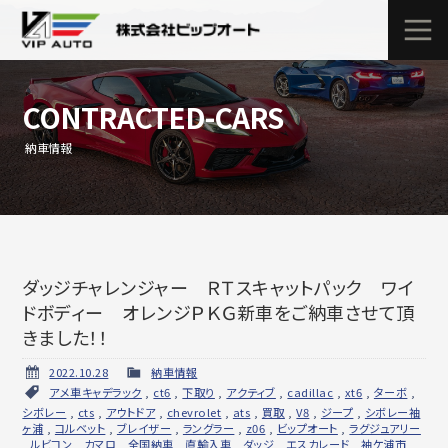
CONTRACTED-CARS
納車情報
ダッジチャレンジャー ＲＴスキャットパック ワイ
ドボディー オレンジＰＫＧ新車をご納車させて頂
きました！！
2022.10.28
納車情報
アメ車キャデラック
,
ct6
,
下取り
,
アクティブ
,
cadillac
,
xt6
,
ターボ
,
シボレー
,
cts
,
アウトドア
,
chevrolet
,
ats
,
買取
,
V8
,
ジープ
,
シボレー袖
ヶ浦
,
コルベット
,
ブレイザー
,
ラングラー
,
z06
,
ビップオート
,
ラグジュアリー
,
ルビコン
,
カマロ
,
全国納車
,
直輸入車
,
ダッジ
,
エスカレード
,
袖ケ浦市
,