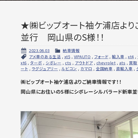
★㈱ビップオート袖ケ浦店より
並行 岡山県のS様！！
2023.06.03
納車情報
アメ車のある生活
,
xt5
,
VIPAUTO
,
フォード
,
輸入車
,
xt4
,
xt6
,
ターボ
,
シボレー
,
cts
,
アウトドア
,
chevrolet
,
ats
,
買取
ート
,
ラグジュアリー
,
ルビコン
,
カマロ
,
全国納車
,
直輸入車
,
㈱ビップオート袖ケ浦店よりご納車情報です！！
岡山県にお住いのS様にシボレーシルバラード新車並