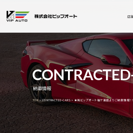
店
CONTRACTED
納車情報
TOP
CONTRACTED-CARS
★㈱ビップオート袖ケ浦店よりご納車情報！