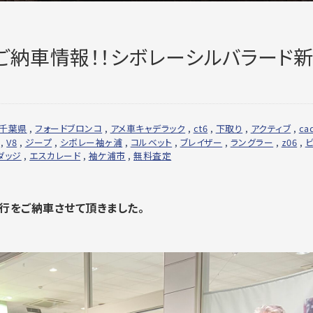
ご納車情報！！シボレーシルバラード
千葉県
,
フォードブロンコ
,
アメ車キャデラック
,
ct6
,
下取り
,
アクティブ
,
cad
,
V8
,
ジープ
,
シボレー袖ヶ浦
,
コルベット
,
ブレイザー
,
ラングラー
,
z06
,
ダッジ
,
エスカレード
,
袖ケ浦市
,
無料査定
行をご納車さ
せて頂きました。