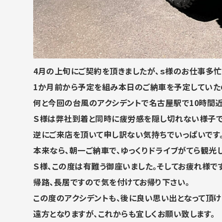
4月の上旬にご契約を頂きましたが、
ｓ様のお仕事多
1か月前から予定を組み本日のご納車を予定
していた
何と今回の台風のアクシデントで名古屋駅で10時間
Ｓ様は弊社到着と同時に疲労感を隠し切れない様子で
逆にご来店を頂いて申し訳ない気持ちでいっぱいです
本来なら、
朝一ご納車で、
ゆっくりドライブがてら観光
Ｓ様、
この度は有難う御座いました。そしてお疲れ様です
帰路、
長居ですので気を付けてお帰り下さい。
この度のアクシデントも、
後に良い思い出となって頂け
遠方となりますが、これからも宜しくお願い致します。