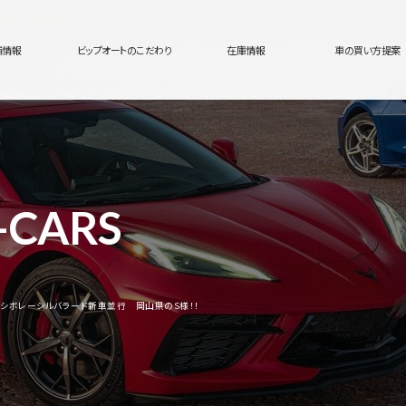
舗情報
ビップオートのこだわり
在庫情報
車の買い方提案
-CARS
！シボレーシルバラード新車並行 岡山県のS様！！