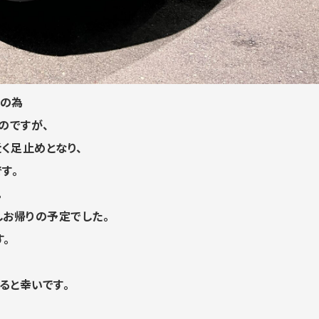
忙の為
のですが、
近く足止めと
なり、
す。
。
しお帰りの予定でした。
。
ると幸いです。