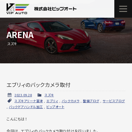
ARENA
スズキ
エブリィのバックカメラ取付
2023.09.28
スズキ
スズキアリーナ富津
,
エブリィ
,
バックカメラ
,
整備ブログ
,
サービスブログ
,
バックドアハンドル加工
,
ビップオート
こんにちは！
今回は、エブリィのバックカメラ取り付けを行いました。