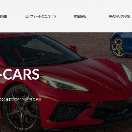
舗情報
ビップオートのこだわり
在庫情報
車の買い方提案
-CARS
様】TOYOTA VOXYをご納車