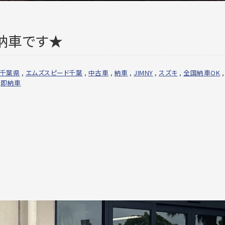
納車です★
千葉県
,
エムズスピード千葉
,
中古車
,
納車
,
JIMNY
,
スズキ
,
全国納車OK
,
,
即納車