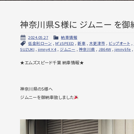
神奈川県Ｓ様に ジムニー を御
2024.05.27
納車情報
低金利ローン
,
M'zSPEED
,
新車
,
木更津市
,
ビップオート
,
SUZUKI
,
jimny4×4
,
ジムニー
,
神奈川県
,
JB64W
,
jimnylife
★エムズスピード千葉 納車情報★
神奈川県のS様へ
ジムニーを御納車致しました