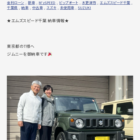
金利ローン
,
新車
,
M'zSPEED
,
ビップオート
,
木更津市
,
エムズスピード千葉
,
千葉県
,
納車
,
中古車
,
スズキ
,
未使用車
,
SUZUKI
★エムズスピード千葉 納車情報★
東京都のT様へ
ジムニーを御納車です