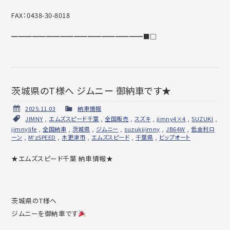
FAX：0438-30-8018
━━━━━━━━━━━━━━━━━━━■□
茨城県のT様へ ジムニー 御納車です★
2025.11.03
納車情報
JIMNY
,
エムズスピード千葉
,
全国販売
,
スズキ
,
jimny4×4
,
SUZUKI
,
jimnylife
,
全国納車
,
茨城県
,
ジムニー
,
suzukijimny
,
JB64W
,
低金利ロ
ーン
,
M'zSPEED
,
木更津市
,
エムズスピード
,
千葉県
,
ビップオート
★エムズスピード千葉 納車情報★
茨城県のT様へ
ジムニーを御納車です