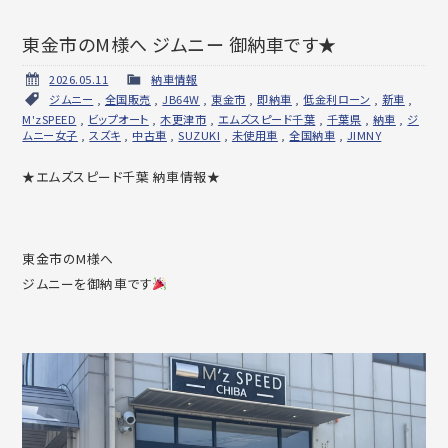
東金市のM様へ ジムニー 御納車です★
2026.05.11
納車情報
ジムニー
,
全国販売
,
JB64W
,
東金市
,
即納車
,
低金利ローン
,
新車
,
M'zSPEED
,
ビップオート
,
木更津市
,
エムズスピード千葉
,
千葉県
,
納車
,
ジ
ムニー女子
,
スズキ
,
中古車
,
SUZUKI
,
未使用車
,
全国納車
,
JIMNY
★エムズスピード千葉 納車情報★
東金市のM様へ
ジムニーを御納車です