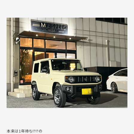
本来は1年待ち!?!?の