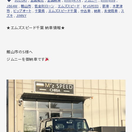
JB64W
,
館山市
,
低金利ローン
,
エムズスピード
,
M'zSPEED
,
新車
,
木更津
市
,
ビップオート
,
千葉県
,
エムズスピード千葉
,
中古車
,
納車
,
未使用車
,
ス
ズキ
,
JIMNY
★エムズスピード千葉 納車情報★
館山市のS様へ
ジムニーを御納車です