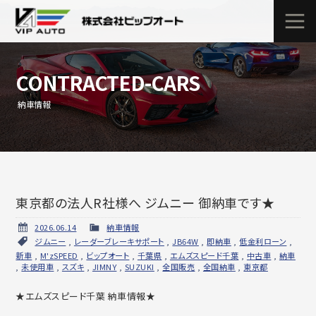
CONTRACTED-CARS
納車情報
東京都の法人R社様へ ジムニー 御納車です★
2026.06.14
納車情報
ジムニー
,
レーダーブレーキサポート
,
JB64W
,
即納車
,
低金利ローン
,
新車
,
M'zSPEED
,
ビップオート
,
千葉県
,
エムズスピード千葉
,
中古車
,
納車
,
未使用車
,
スズキ
,
JIMNY
,
SUZUKI
,
全国販売
,
全国納車
,
東京都
★エムズスピード千葉 納車情報★