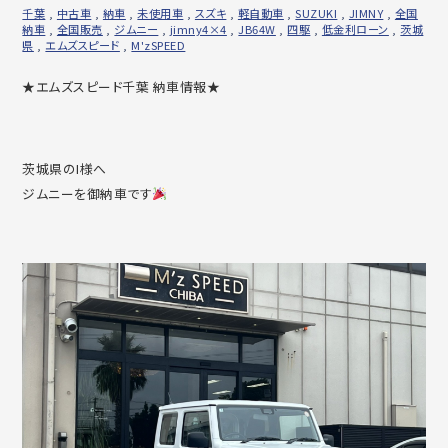
千葉
,
中古車
,
納車
,
未使用車
,
スズキ
,
軽自動車
,
SUZUKI
,
JIMNY
,
全国
納車
,
全国販売
,
ジムニー
,
jimny4×4
,
JB64W
,
四駆
,
低金利ローン
,
茨城
県
,
エムズスピード
,
M'zSPEED
★エムズスピード千葉 納車情報★
茨城県のI様へ
ジムニーを御納車です