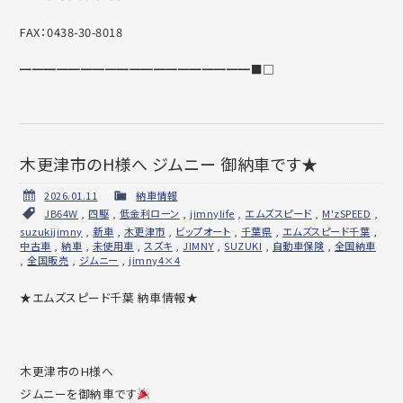
FAX：0438-30-8018
━━━━━━━━━━━━━━━━━━━■□
木更津市のH様へ ジムニー 御納車です★
2026.01.11
納車情報
JB64W
,
四駆
,
低金利ローン
,
jimnylife
,
エムズスピード
,
M'zSPEED
,
suzukijimny
,
新車
,
木更津市
,
ビップオート
,
千葉県
,
エムズスピード千葉
,
中古車
,
納車
,
未使用車
,
スズキ
,
JIMNY
,
SUZUKI
,
自動車保険
,
全国納車
,
全国販売
,
ジムニー
,
jimny4×4
★エムズスピード千葉 納車情報★
木更津市のH様へ
ジムニーを御納車です