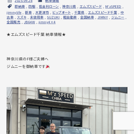
2025.09.28
納車情報
即納車
,
四駆
,
低金利ローン
,
神奈川県
,
エムズスピード
,
M'zSPEED
,
jimnylife
,
新車
,
木更津市
,
ビップオート
,
千葉県
,
エムズスピード千葉
,
中
古車
,
スズキ
,
未使用車
,
SUZUKI
,
軽自動車
,
全国納車
,
JIMNY
,
ジムニー
,
全国販売
,
JB64W
,
jimny4×4
★エムズスピード千葉 納車情報★
神奈川県のF様ご夫婦へ
ジムニーを御納車です