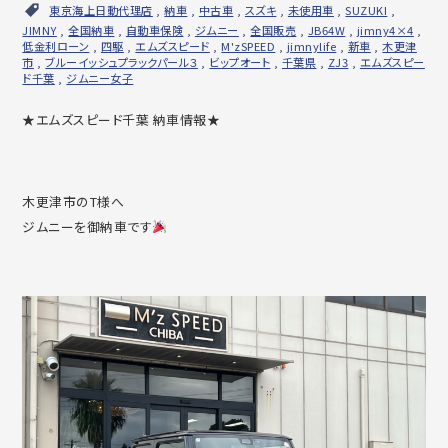
東京海上日動代理店
,
納車
,
中古車
,
スズキ
,
未使用車
,
SUZUKI
,
JIMNY
,
全国納車
,
自動車保険
,
ジムニー
,
全国販売
,
JB64W
,
jimny4×4
,
低金利ローン
,
四駆
,
エムズスピード
,
M'zSPEED
,
jimnylife
,
新車
,
木更津
市
,
ブルーイッシュプラックパール３
,
ビップオート
,
千葉県
,
ZJ3
,
エムズスピー
ド千葉
,
ジムニー女子
★エムズスピード千葉 納車情報★
木更津市のT様へ
ジムニーを御納車です