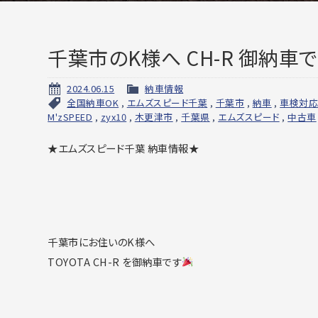
千葉市のK様へ CH-R 御納車
2024.06.15
納車情報
全国納車OK
,
エムズスピード千葉
,
千葉市
,
納車
,
車検対応
M'zSPEED
,
zyx10
,
木更津市
,
千葉県
,
エムズスピード
,
中古車
★エムズスピード千葉 納車情報★
千葉市にお住いのK様へ
TOYOTA CH-R を御納車です