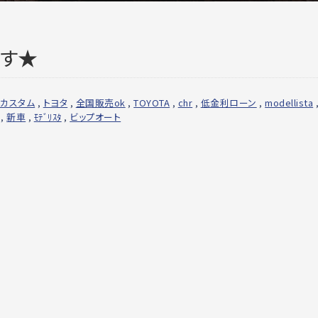
です★
カスタム
,
トヨタ
,
全国販売ok
,
TOYOTA
,
chr
,
低金利ローン
,
modellista
,
新車
,
ﾓﾃﾞﾘｽﾀ
,
ビップオート