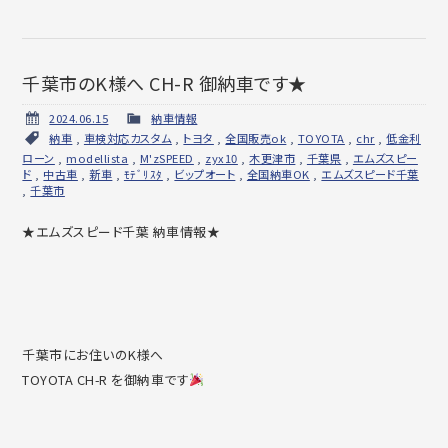
千葉市のK様へ CH-R 御納車です★
2024.06.15
納車情報
納車
,
車検対応カスタム
,
トヨタ
,
全国販売ok
,
TOYOTA
,
chr
,
低金利
ローン
,
modellista
,
M'zSPEED
,
zyx10
,
木更津市
,
千葉県
,
エムズスピー
ド
,
中古車
,
新車
,
ﾓﾃﾞﾘｽﾀ
,
ビップオート
,
全国納車OK
,
エムズスピード千葉
,
千葉市
★エムズスピード千葉 納車情報★
千葉市にお住いのK様へ
TOYOTA CH-R を御納車です