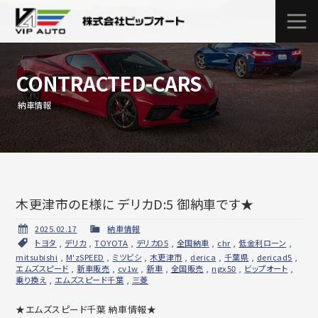
CONTRACTED-CARS
納車情報
木更津市のE様に デリカD:5 御納車です★
2025.02.17
納車情報
トヨタ
,
デリカ
,
TOYOTA
,
デリカD5
,
全国納車
,
chr
,
低金利ローン
,
mitsubishi
,
M'zSPEED
,
ミツビシ
,
木更津市
,
derica
,
千葉県
,
dericad5
,
エムズスピード
,
新車販売
,
cv1w
,
新車
,
全国販売
,
ngx50
,
ビップオート
,
乗り換え
,
エムズスピード千葉
,
三菱
★エムズスピード千葉 納車情報★