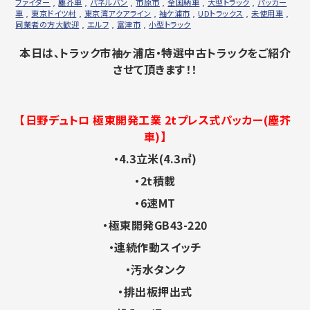
ファイター
,
塵芥車
,
パネルバン
,
市原市
,
全国納車
,
大型トラック
,
パッカー
車
,
東京ドイツ村
,
東京湾アクアライン
,
袖ケ浦市
,
UDトラックス
,
未使用車
,
同業者の方大歓迎
,
エルフ
,
富津市
,
小型トラック
本日は、トラック市袖ヶ浦店・特選中古トラックをご紹介
させて頂きます！！
【日野デュトロ 極東開発工業 2t
プレス式パッカー(塵芥
車)】
・4.3立米(4.3㎥)
・2t積載
・6速MT
・極東開発GB43-220
・連続作動スイッチ
・汚水タンク
・排出板押出式