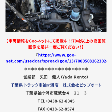
【車両情報をGooネットにて掲載中！！70枚以上の高画質
画像を是非一度ご覧ください！】
『
https://www.goo-
net.com/usedcar/spread/goo/13/700050826230240
＊＊＊＊＊＊＊＊＊＊＊＊＊＊＊＊＊＊＊
営業部 矢田 健人（Yada Kento）
千葉県 トラック市袖ヶ浦店 株式会社ビップオート
千葉県袖ケ浦市蔵波台４－２１－３
TEL：0438-62-8345
FAX：0438-62-8574