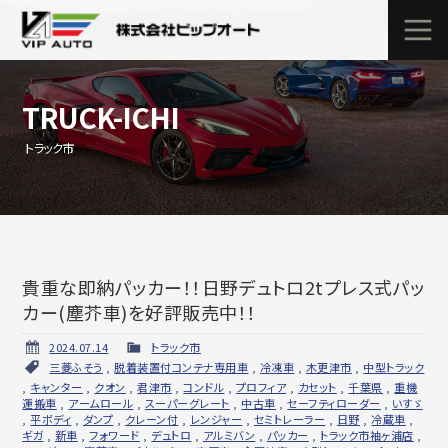
TRUCK-ICHI
トラック市
貴重な即納パッカー！！日野デュトロ2tプレス式パッ
カー(塵芥車)を好評販売中！！
2024.07.14
トラック市
三菱ふそう
,
脱着装置付コンテナ専用車
,
冷凍車
,
木更津市
,
中型トラック
,
キャンター
,
クオン
,
君津市
,
コンドル
,
プロフィア
,
カセット
,
千葉県
,
重機
運搬車
,
アームロール
,
スーパーグレート
,
中古車
,
セーフティローダー
,
いすゞ
,
平ボディ
,
ダンプ
,
クレーン付
,
レンジャー
,
セミトレーラー
,
日野
,
冷蔵車
,
ギガ
,
新車
,
フォワード
,
デュトロ
,
アルミバン
,
パッカー
,
トラック市袖ヶ浦店
,