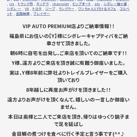
,
cts
,
トラック市
,
タンドラ
,
chevrolet
,
ビップオート
,
ats
,
シボレー袖ヶ浦
,
シボレ ー
,
V8
,
トヨタ
,
ジープ
,
ラングラー
,
ワンちゃんと行けるカフェ
,
コルベ
ット
,
全国納車
,
ブレイザー
VIP AUTO PREMIUM店よりご納車情報！！
福島県にお住いの【Y】
様にシボレーキャプティバをご納
車させて頂きました。
朝6時に自宅を出発し、ご来店を頂いてのご納車です！！
Y様、遠方よりご来店を頂き誠に有難う御座いました。
実は、
Y様8年前に弊社よりトレイルブレイザーをご購入
頂いており
8年越しに再度お声がけを頂きました！！
遠方よりお声がけを頂くなんて、嬉しいの一言しか御座い
ません。
本日は奥様と二人でご来店を頂き、
帰りはゆっくり銚子ま
で足を延ばし
金目鯛の煮つけを食べに行く予定と言う事です(^^♪