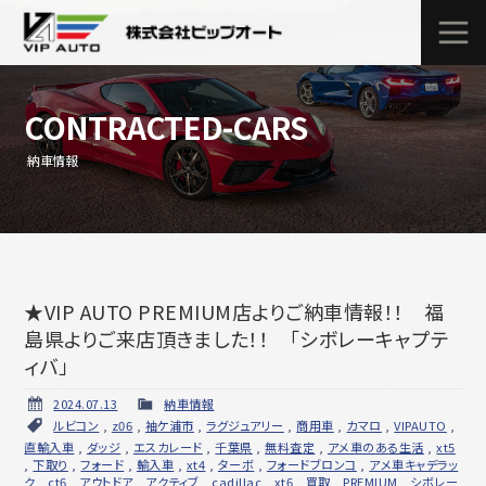
CONTRACTED-CARS
納車情報
★VIP AUTO PREMIUM店よりご納車情報！！ 福
島県よりご来店頂きました！！ 「シボレーキャプテ
ィバ」
2024.07.13
納車情報
ルビコン
,
z06
,
袖ケ浦市
,
ラグジュアリー
,
商用車
,
カマロ
,
VIPAUTO
,
直輸入車
,
ダッジ
,
エスカレード
,
千葉県
,
無料査定
,
アメ車のある生活
,
xt5
,
下取り
,
フォード
,
輸入車
,
xt4
,
ターボ
,
フォードブロンコ
,
アメ車キャデラッ
ク
,
ct6
,
アウトドア
,
アクティブ
,
cadillac
,
xt6
,
買取
,
PREMIUM
,
シボレー