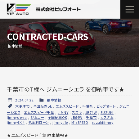
CONTRACTED-CARS
納車情報
千葉市のT様へ ジムニーシエラ を御納車です★
2024.07.22
納車情報
木更津市
,
全国販売ok
,
エムズスピード
,
千葉県
,
ビップオート
,
ジムニ
ーシエラ
,
エムズスピード千葉
,
JIMNY
,
スズキ
,
JB74W
,
SUZUKI
,
jimnysierra
,
ジムニー
,
全国納車OK
,
JB64W
,
千葉市
,
カスタム
,
jimny4×4
,
低金利ローン
,
jimnylife
,
M'zSPEED
,
suzukijimny
★エムズスピード千葉 納車情報★