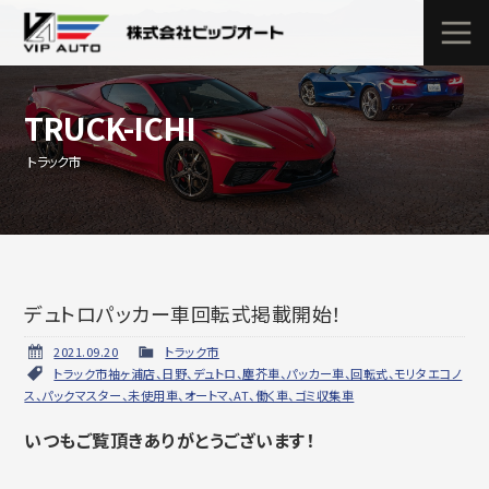
TRUCK-ICHI
トラック市
デュトロパッカー車回転式掲載開始！
2021.09.20
トラック市
トラック市袖ヶ浦店、日野、デュトロ、塵芥車、パッカー車、回転式、モリタエコノ
ス、パックマスター、未使用車、オートマ、AT、働く車、ゴミ収集車
いつもご覧頂きありがとうございます！