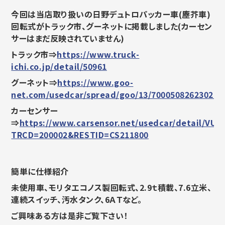
今回は当店取り扱いの日野デュトロパッカー車(塵芥車)
回転式がトラック市、グーネットに掲載しました(カーセン
サーはまだ反映されていません)
トラック市⇒
https://www.truck-
ichi.co.jp/detail/50961
グーネット⇒
https://www.goo-
net.com/usedcar/spread/goo/13/700050826230210
カーセンサー
⇒
https://www.carsensor.net/usedcar/detail/VU6
TRCD=200002&RESTID=CS211800
簡単に仕様紹介
未使用車、モリタエコノス製回転式、2.9ｔ積載、7.6立米、
連続スイッチ、汚水タンク、6ＡＴなど。
ご興味ある方は是非ご覧下さい！