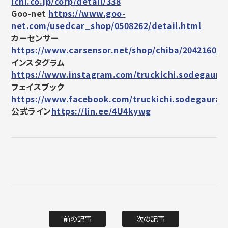
ichi.co.jp/corp/detail/338
Goo-net
https://www.goo-
net.com/usedcar_shop/0508262/detail.html
カーセンサー
https://www.carsensor.net/shop/chiba/204216011
インスタグラム
https://www.instagram.com/truckichi.sodegaura/
フェイスブック
https://www.facebook.com/truckichi.sodegaura
公式ライン
https://lin.ee/4U4kywg
前の記事
次の記事