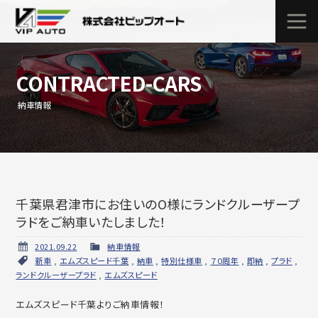
CONTRACTED-CARS
納車情報
千葉県君津市にお住いのO様にランドクルーザープ
ラドをご納車いたしました！
2021.09.22
納車情報
新車
,
エムズスピード千葉
,
納車
,
特別仕様車
,
７０周年
,
即納
,
プラド
,
ランドクルーザープラド
,
エムズスピード
エムズスピード千葉よりご納車情報！