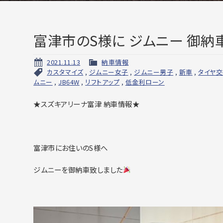
富津市のS様に ジムニー 御納
2021.11.13
納車情報
カスタマイズ
,
ジムニー女子
,
ジムニー男子
,
新車
,
タイヤ
ムニー
,
JB64W
,
リフトアップ
,
低金利ローン
★スズキアリーナ富津 納車情報★
富津市にお住いのS様へ
ジムニーを御納車致しました