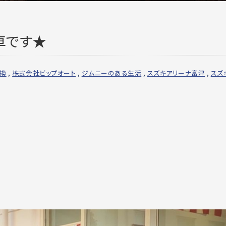
車です★
交換
,
株式会社ビップオート
,
ジムニーのある生活
,
スズキアリーナ富津
,
スズ