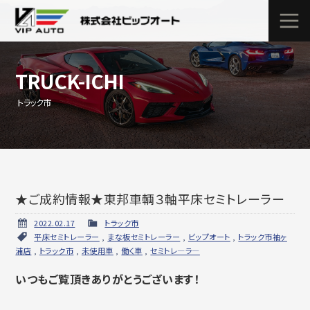
TRUCK-ICHI
トラック市
★ご成約情報★東邦車輌３軸平床セミトレーラー
2022.02.17
トラック市
平床セミトレーラー
,
まな板セミトレーラー
,
ビップオート
,
トラック市袖ヶ
浦店
,
トラック市
,
未使用車
,
働く車
,
セミトレ―ラ―
いつもご覧頂きありがとうございます！