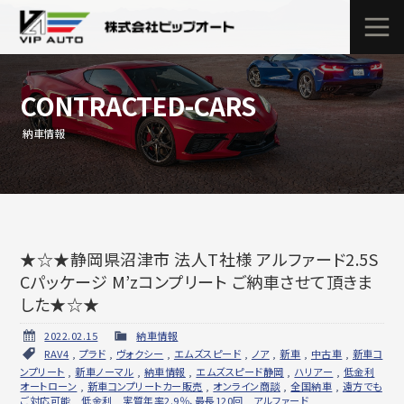
CONTRACTED-CARS
納車情報
★☆★静岡県沼津市 法人T社様 アルファード2.5S
Cパッケージ M’zコンプリート ご納車させて頂きま
した★☆★
2022.02.15
納車情報
RAV4
,
プラド
,
ヴォクシー
,
エムズスピード
,
ノア
,
新車
,
中古車
,
新車コ
ンプリート
,
新車ノーマル
,
納車情報
,
エムズスピード静岡
,
ハリアー
,
低金利
オートローン
,
新車コンプリートカー販売
,
オンライン商談
,
全国納車
,
遠方でも
ご対応可能
,
低金利
,
実質年率2.9％、最長120回
,
アルファード