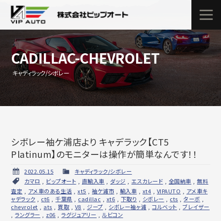
CADILLAC-CHEVROLET
キャディラック/シボレー
シボレー袖ケ浦店より キャデラック【CT5
Platinum】のモニターは操作が簡単なんです！！
2022.05.15
キャディラック/シボレー
カマロ
,
ビップオート
,
直輸入車
,
ダッジ
,
エスカレード
,
全国納車
,
無料
査定
,
アメ車のある生活
,
xt5
,
袖ケ浦市
,
輸入車
,
xt4
,
VIPAUTO
,
アメ車キ
ャデラック
,
ct6
,
千葉県
,
cadillac
,
xt6
,
下取り
,
シボレー
,
cts
,
ターボ
,
chevrolet
,
ats
,
買取
,
V8
,
ジープ
,
シボレー袖ヶ浦
,
コルベット
,
ブレイザー
,
ラングラー
,
z06
,
ラグジュアリー
,
ルビコン