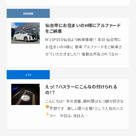
納車情報
仙台市にお住まいのH様にアルファード
をご納車
M'zSPEED仙台より納車情報！！ 本日 仙台市に
お住まいのH様に 新車 アルファードをご納車さ
せていただきました！！ 複数台所有されてるH様、
既にヴェルファイアは2台乗り継い…
スズキ
えっ！？ハスラーにこんなの付けられる
の！？
こんにちは！ 冬の定番、鍋料理はもつ鍋が好きな
平野です
新しい遊べる軽！として人気のハス
ラー
今日は、先日入…