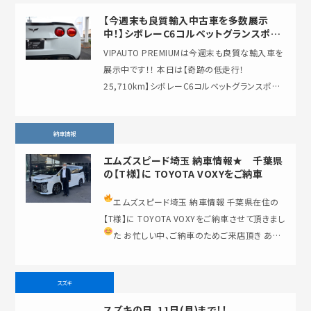
【今週末も良質輸入中古車を多数展示
中！】シボレーC6コルベットグランスポー
ツのご紹介です！！
VIPAUTO PREMIUMは今週末も良質な輸入車を
展示中です！！ 本日は【奇跡の低走行！
25,710km】シボレーC6コルベットグランスポー
ツをご紹介致します！ 【シ…
納車情報
エムズスピード埼玉 納車情報★ 千葉県
の【T様】に TOYOTA VOXYをご納車
エムズスピード埼玉 納車情報
千葉県在住の
【T様】に TOYOTA VOXYをご納車させて頂きまし
た
お忙しい中、ご納車のためご来店頂き あり
がとうござ…
スズキ
スズキの日、11日(月)まで！！