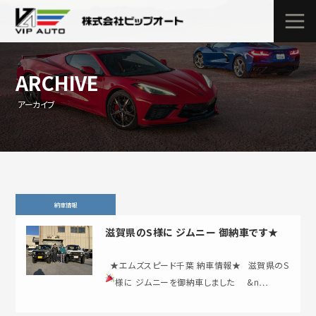
ARCHIVE
アーカイブ
納車情報
滋賀県のS様に ジムニー 御納車です★
★エムズスピード千葉 納車情報★ 滋賀県のS
様に ジムニーを御納車しました
&n…