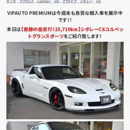
ターボ
,
アクティブ
,
cadillac
,
xt6
,
アウトドア
,
シボレー
,
cts
VIPAUTO PREMIUMは今週末も良質な輸入車を展示中
です！！
本日は
【奇跡の低走行！25,710km】シボレーC6コルベッ
トグランスポーツ
をご紹介致します！