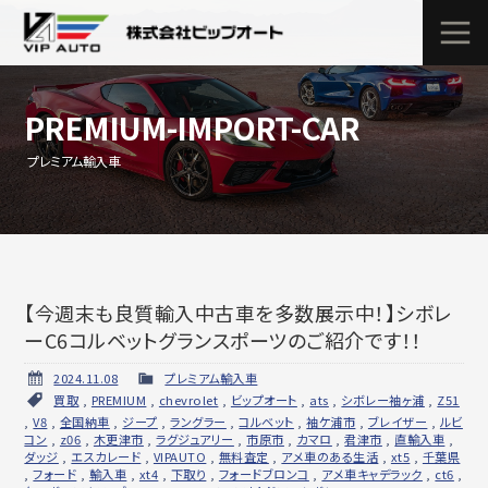
PREMIUM-IMPORT-CAR
プレミアム輸入車
【今週末も良質輸入中古車を多数展示中！】シボレ
ーC6コルベットグランスポーツのご紹介です！！
2024.11.08
プレミアム輸入車
買取
,
PREMIUM
,
chevrolet
,
ビップオート
,
ats
,
シボレー袖ヶ浦
,
Z51
,
V8
,
全国納車
,
ジープ
,
ラングラー
,
コルベット
,
袖ケ浦市
,
ブレイザー
,
ルビ
コン
,
z06
,
木更津市
,
ラグジュアリー
,
市原市
,
カマロ
,
君津市
,
直輸入車
,
ダッジ
,
エスカレード
,
VIPAUTO
,
無料査定
,
アメ車のある生活
,
xt5
,
千葉県
,
フォード
,
輸入車
,
xt4
,
下取り
,
フォードブロンコ
,
アメ車キャデラック
,
ct6
,