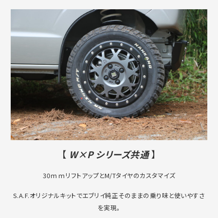
【
W×P シリーズ共通
】
30ｍｍリフトアップとM/Tタイヤのカスタマイズ
S.A.F.オリジナルキットでエブリイ純正そのままの乗り味と使いやすさ
を実現。