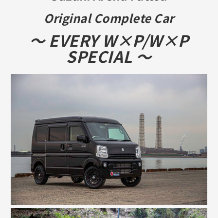
Original Complete Car
～ EVERY W×P/W×P
SPECIAL ～