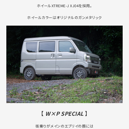
ホイールXTREME-J XJ04を採用。
ホイールカラーはオリジナルのガンメタリック
【
W×P SPECIAL
】
街乗りがメインのエブリイの顏には