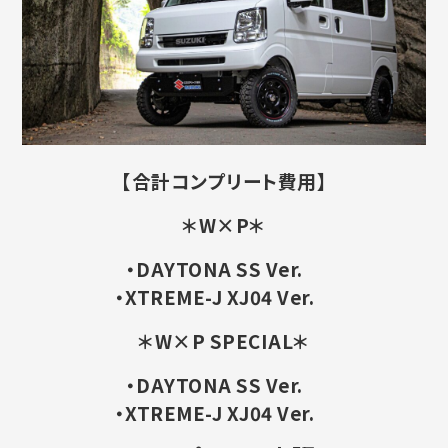
【合計コンプリート費用】
＊W×P＊
・DAYTONA SS Ver.
・XTREME-J XJ04 Ver.
＊W×P SPECIAL＊
・DAYTONA SS Ver.
・XTREME-J XJ04 Ver.