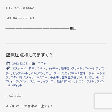
TEL：0439-88-6662
FAX：0439-88-6663
━━━━━━━━━━━━━━━━━━━■□
空気圧点検してますか？
2022.12.05
スズキ
エスクード
,
新車
,
ラパン
,
キャリー
,
新車コンプリート
,
スペーシア
,
ラン
ディ
,
ビップオート
,
VIPAUTO
,
ワゴニスト
,
スズキアリーナ富津
,
ジムニーシエ
ラ
,
スタッドレスタイヤ
,
ハスラー
,
中古車
,
空気圧点検
,
ソリオ
,
ワゴンR
,
エ
ブリィ
,
アゲバン
,
ジムニー
,
イグニス
,
低金利ローン
,
シエラ
,
アルト
,
タイヤ
,
バンディット
こんにちは！
スズキアリーナ富津の三上です！