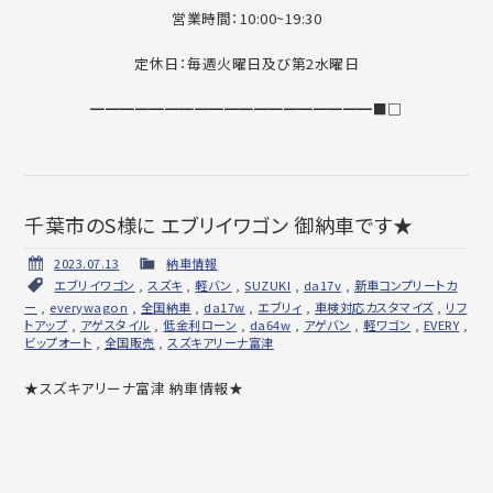
営業時間：10:00~19:30
定休日：毎週火曜日及び第2水曜日
━━━━━━━━━━━━━━━━━━━■□
千葉市のS様に エブリイワゴン 御納車です★
2023.07.13
納車情報
エブリイワゴン
,
スズキ
,
軽バン
,
SUZUKI
,
da17v
,
新車コンプリートカ
ー
,
everywagon
,
全国納車
,
da17w
,
エブリィ
,
車検対応カスタマイズ
,
リフ
トアップ
,
アゲスタイル
,
低金利ローン
,
da64w
,
アゲバン
,
軽ワゴン
,
EVERY
,
ビップオート
,
全国販売
,
スズキアリーナ富津
★スズキアリーナ富津 納車情報★