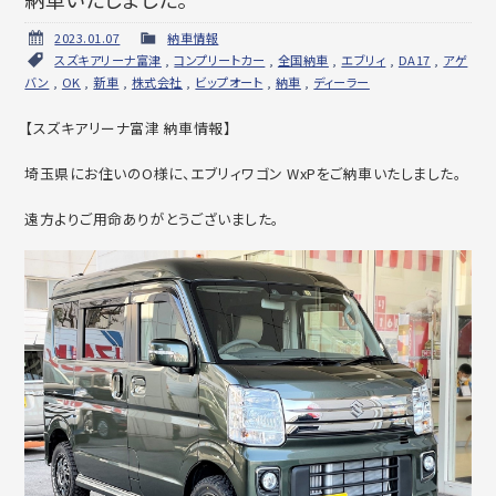
2023.01.07
納車情報
スズキアリーナ富津
,
コンプリートカー
,
全国納車
,
エブリィ
,
DA17
,
アゲ
バン
,
OK
,
新車
,
株式会社
,
ビップオート
,
納車
,
ディーラー
【スズキアリーナ富津 納車情報】
埼玉県にお住いのO様に、エブリィワゴン WxPをご納車いたしました。
遠方よりご用命ありがとうございました。