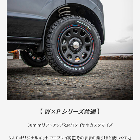
【
W×P シリーズ共通
】
30ｍｍリフトアップとM/Tタイヤのカスタマイズ
S.A.F.オリジナルキットでエブリイ純正そのままの乗り味と使いやすさ