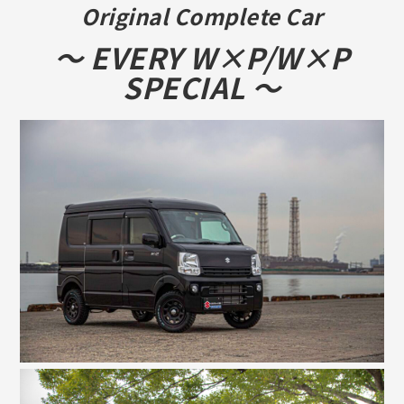
Original Complete Car
～ EVERY W×P/W×P
SPECIAL ～