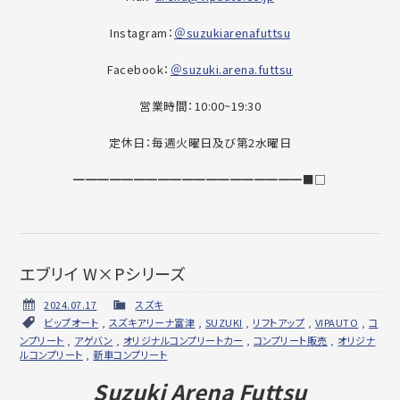
Instagram：
＠suzukiarenafuttsu
Facebook：
＠suzuki.arena.futtsu
営業時間：10:00~19:30
定休日：毎週火曜日及び第2水曜日
━━━━━━━━━━━━━━━━━━━■□
エブリイ W×Pシリーズ
2024.07.17
スズキ
ビップオート
,
スズキアリーナ富津
,
SUZUKI
,
リフトアップ
,
VIPAUTO
,
コ
ンプリート
,
アゲバン
,
オリジナルコンプリートカー
,
コンプリート販売
,
オリジナ
ルコンプリート
,
新車コンプリート
Suzuki Arena Futtsu