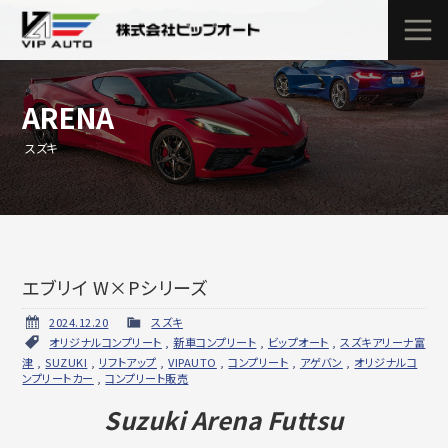
ARENA
スズキ
エブリイ W×Pシリーズ
2024.12.20
スズキ
オリジナルコンプリート
,
新車コンプリート
,
ビップオート
,
スズキアリーナ富
津
,
SUZUKI
,
リフトアップ
,
VIPAUTO
,
コンプリート
,
アゲバン
,
オリジナルコ
ンプリートカー
,
コンプリート販売
Suzuki Arena Futtsu