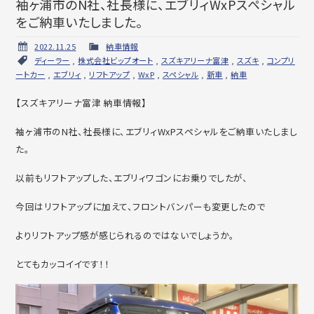
袖ヶ浦市のN社、社長様に、エブリィWxPスペシャル
をご納車いたしました。
2022.11.25
納車情報
ディーラー
,
株式会社ビップオート
,
スズキアリーナ富津
,
スズキ
,
コンプリ
ートカー
,
エブリィ
,
リフトアップ
,
WxP
,
スペシャル
,
新車
,
納車
【スズキアリーナ富津 納車情報】
袖ヶ浦市のN社、社長様に、エブリィWxPスペシャルをご納車いたしまし
た。
以前もリフトアップした、エブリィワゴンにお乗りでしたが、
今回はリフトアップに加えて、フロントバンパーも変更したので
よりリフトアップ感が感じられるのではないでしょうか。
とてもカッコイイです！！