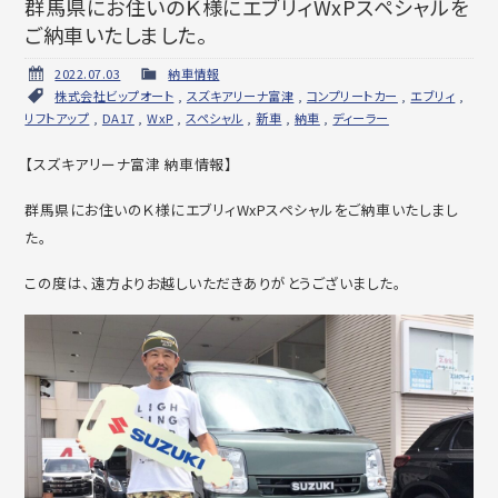
群馬県にお住いのＫ様にエブリィWxPスペシャルを
ご納車いたしました。
2022.07.03
納車情報
株式会社ビップオート
,
スズキアリーナ富津
,
コンプリートカー
,
エブリィ
,
リフトアップ
,
DA17
,
WxP
,
スペシャル
,
新車
,
納車
,
ディーラー
【スズキアリーナ富津 納車情報】
群馬県にお住いのＫ様にエブリィWxPスペシャルをご納車いたしまし
た。
この度は、遠方よりお越しいただきありがとうございました。