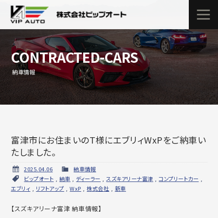
CONTRACTED-CARS
納車情報
富津市にお住まいのT様にエブリィWxPをご納車い
たしました。
2025.04.06
納車情報
ビップオート
,
納車
,
ディーラー
,
スズキアリーナ富津
,
コンプリートカー
,
エブリィ
,
リフトアップ
,
WxP
,
株式会社
,
新車
【スズキアリーナ富津 納車情報】