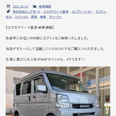
2021.12.15
納車情報
株式会社ビップオート
,
スズキアリーナ富津
,
コンプリートカー
,
エブリィ
,
WxP
,
スペシャル
,
新車
,
納車
,
ディーラー
【スズキアリーナ富津 納車情報】
佐倉市にお住いのM様にエブリィをご納車いたしました。
当店デモカーとして活躍していたおクルマをご購入いただきました。
仕事に遊びに大人気のWxPスペシャル、イケてます！！