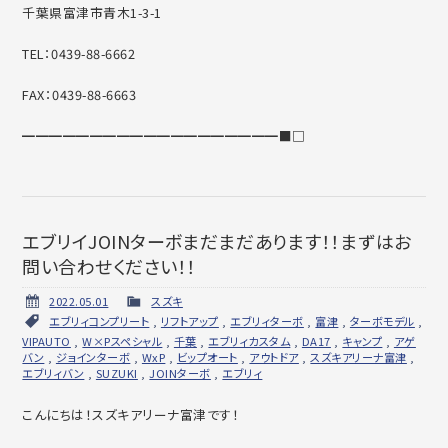
千葉県富津市青木1-3-1
TEL：0439-88-6662
FAX：0439-88-6663
━━━━━━━━━━━━━━━━━━━■□
エブリイJOINターボまだまだあります！！まずはお
問い合わせください！！
2022.05.01
スズキ
エブリィコンプリート
,
リフトアップ
,
エブリィターボ
,
富津
,
ターボモデル
,
VIPAUTO
,
W×Pスペシャル
,
千葉
,
エブリィカスタム
,
DA17
,
キャンプ
,
アゲ
バン
,
ジョインターボ
,
WxP
,
ビップオート
,
アウトドア
,
スズキアリーナ富津
,
エブリィバン
,
SUZUKI
,
JOINターボ
,
エブリィ
こんにちは！スズキアリーナ富津です！