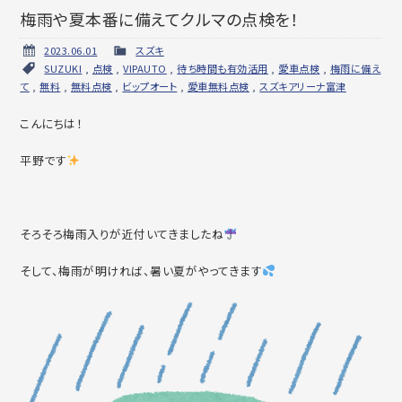
梅雨や夏本番に備えてクルマの点検を！
2023.06.01
スズキ
SUZUKI
,
点検
,
VIPAUTO
,
待ち時間も有効活用
,
愛車点検
,
梅雨に備え
て
,
無料
,
無料点検
,
ビップオート
,
愛車無料点検
,
スズキアリーナ富津
こんにちは！
平野です
そろそろ梅雨入りが近付いてきましたね
そして、梅雨が明ければ、暑い夏がやってきます