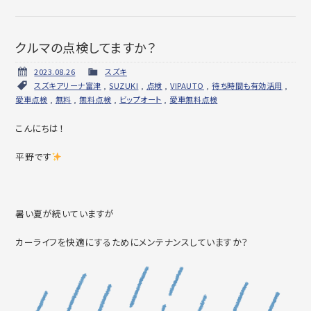
クルマの点検してますか？
2023.08.26
スズキ
スズキアリーナ富津
,
SUZUKI
,
点検
,
VIPAUTO
,
待ち時間も有効活用
,
愛車点検
,
無料
,
無料点検
,
ビップオート
,
愛車無料点検
こんにちは！
平野です
暑い夏が続いていますが
カーライフを快適にするためにメンテナンスしていますか？