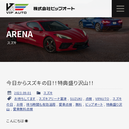
ARENA
スズキ
今日からスズキの日！！特典盛り沢山！！
2023.09.01
スズキ
お待ちしてます
,
スズキアリーナ富津
,
SUZUKI
,
点検
,
VIPAUTO
,
スズキ
の日
,
お得
,
待ち時間も有効活用
,
愛車点検
,
無料
,
ビップオート
,
特典盛り沢
山
,
愛車無料点検
こんにちは☀