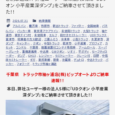
オン 小平産業深ダンプ』をご納車させて頂きまし
た！！
2026.07.31
納車情報
アルミバン
,
塵芥車
,
市原市
,
新古トラック
,
ファイター
,
全国納車
,
パネ
ルバン
,
パッカー車
,
東京湾アクアライン
,
未使用トラック
,
大型トラック
,
袖ケ
浦市
,
東京ドイツ村
,
未使用車
,
エルフ
,
段付きセミトレーラー
,
UDトラックス
,
富津市
,
同業者の方大歓迎
,
三菱ふそう
,
冷凍車
,
小型トラック
,
木更津市
,
深
ダンプ
,
キャンター
,
クオン
,
中型トラック
,
君津市
,
小平産業
,
プロフィア
,
カ
セット
,
コンドル
,
千葉県
,
脱着装置付コンテナ専用車
,
アームロール
,
スーパ
ーグレート
,
重機運搬車
,
中古車
,
GWクオン
,
いすゞ
,
平ボディ
,
セーフティロ
ーダー
,
ダンプ
,
GH13
,
レンジャー
,
セミトレーラー
,
クレーン付
,
日野
,
中低
床セミトレーラー
,
ギガ
,
東邦車輛
,
新車
,
冷蔵車
,
デュトロ
,
中古トラック
,
パ
ッカー
,
フォワード
,
トラック市袖ヶ浦店
千葉県 トラック市袖ヶ浦店(株)ビップオートよりご納車
速報！！
本日、弊社ユーザー様の法人S様に『UDクオン 小平産業
深ダンプ』をご納車させて頂きました！！