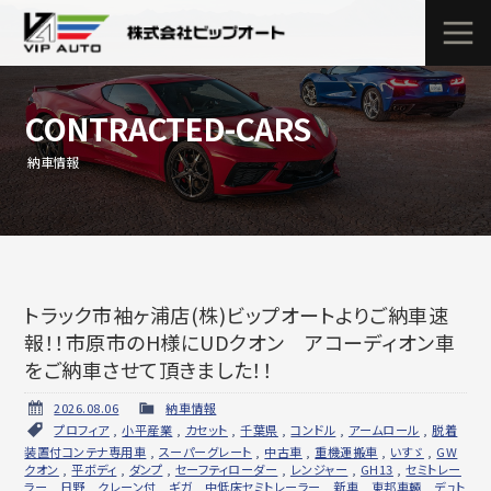
CONTRACTED-CARS
納車情報
トラック市袖ヶ浦店(株)ビップオートよりご納車速
報！！市原市のH様にUDクオン アコーディオン車
をご納車させて頂きました！！
2026.08.06
納車情報
プロフィア
,
小平産業
,
カセット
,
千葉県
,
コンドル
,
アームロール
,
脱着
装置付コンテナ専用車
,
スーパーグレート
,
中古車
,
重機運搬車
,
いすゞ
,
GW
クオン
,
平ボディ
,
ダンプ
,
セーフティローダー
,
レンジャー
,
GH13
,
セミトレー
ラー
,
日野
,
クレーン付
,
ギガ
,
中低床セミトレーラー
,
新車
,
東邦車輛
,
デュト