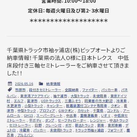
営業時間：10:00～18:00
定休日：毎週火曜日及び第2･3水曜日
＊＊＊＊＊＊＊＊＊＊＊＊＊＊＊＊＊＊＊
千葉県トラック市袖ヶ浦店(株)ビップオートよりご
納車情報！千葉県の法人O様に日本トレクス 中低
床段付き三軸セミトレーラーをご納車させて頂きま
した！！
2026.05.16
納車情報
市原市
,
段付きセミトレーラー
,
全国納車
,
ファイター
,
パッカー車
,
パネ
ルバン
,
東京湾アクアライン
,
袖ケ浦市
,
大型トラック
,
未使用車
,
東京ドイツ
村
,
エルフ
,
富津市
,
UDトラックス
,
三菱ふそう
,
同業者の方大歓迎
,
冷凍車
,
木更津市
,
小型トラック
,
キャンター
,
脱着装置付コンテナ専用車
,
クオン
,
君
津市
,
中型トラック
,
プロフィア
,
GWクオン
,
カセット
,
千葉県
,
コンドル
,
アー
ムロール
,
GH13
,
スーパーグレート
,
中古車
,
重機運搬車
,
いすゞ
,
中低床セ
ミトレーラー
,
平ボディ
,
ダンプ
,
セーフティローダー
,
レンジャー
,
中古トラック
,
セミトレーラー
,
日野
,
クレーン付
,
ギガ
,
新古トラック
,
新車
,
東邦車輛
,
デ
ュトロ
,
冷蔵車
,
パッカー
,
未使用トラック
,
トラック市袖ヶ浦店
,
フォワード
,
塵
芥車
,
アルミバン