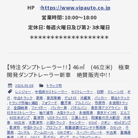
HP :
https://www.vipauto.co.jp
営業時間：10:00～18:00
定休日：毎週火曜日及び第2･3水曜日
＊＊＊＊＊＊＊＊＊＊＊＊＊＊＊＊＊＊＊
【特注ダンプトレーラー！！】 46㎥ (46立米) 極東
開発ダンプトレーラー新車 絶賛販売中！！
2026.05.08
トラック市
レンジャー
,
中低床セミトレーラー
,
セミトレーラー
,
日野
,
クレーン付
,
ギ
ガ
,
中古トラック
,
新車
,
東邦車輛
,
デュトロ
,
冷蔵車
,
パッカー
,
新古トラック
,
トラック市袖ヶ浦店
,
フォワード
,
塵芥車
,
アルミバン
,
市原市
,
未使用トラッ
ク
,
全国納車
,
ファイター
,
パッカー車
,
パネルバン
,
東京湾アクアライン
,
段
付きセミトレーラー
,
袖ケ浦市
,
大型トラック
,
未使用車
,
東京ドイツ村
,
エルフ
,
40立米ダンプ
,
富津市
,
UDトラックス
,
三菱ふそう
,
同業者の方大歓迎
,
冷凍
車
,
46立米
,
木更津市
,
小型トラック
,
キャンター
,
４０㎥
,
クオン
,
40㎥ダンプ
,
君津市
,
中型トラック
,
プロフィア
,
脱着装置付コンテナ専用車
,
カセット
,
千
葉県
,
コンドル
,
アームロール
,
GWクオン
,
スーパーグレート
,
中古車
,
重機運
搬車
,
いすゞ
,
GH13
,
平ボディ
,
ダンプ
,
セーフティローダー