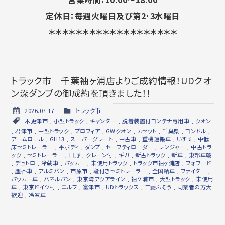
定休日：毎週火曜日及び第2･3水曜日
＊＊＊＊＊＊＊＊＊＊＊＊＊＊＊＊＊＊＊
トラック市 千葉袖ヶ浦店よりご成約情報！UDクオ
ン深ダンプの御成約を頂きました！！
2026.07.17
トラック市
木更津市
,
小型トラック
,
キャンター
,
脱着装置付コンテナ専用車
,
クオン
,
君津市
,
中型トラック
,
プロフィア
,
GWクオン
,
カセット
,
千葉県
,
コンドル
,
アームロール
,
GH13
,
スーパーグレート
,
中古車
,
重機運搬車
,
いすゞ
,
中低
床セミトレーラー
,
平ボディ
,
ダンプ
,
セーフティローダー
,
レンジャー
,
中古トラ
ック
,
セミトレーラー
,
日野
,
クレーン付
,
ギガ
,
新古トラック
,
新車
,
東邦車輛
,
デュトロ
,
冷蔵車
,
パッカー
,
未使用トラック
,
トラック市袖ヶ浦店
,
フォワード
,
塵芥車
,
アルミバン
,
市原市
,
段付きセミトレーラー
,
全国納車
,
ファイター
,
パッカー車
,
パネルバン
,
東京湾アクアライン
,
袖ケ浦市
,
大型トラック
,
未使用
車
,
東京ドイツ村
,
エルフ
,
富津市
,
UDトラックス
,
三菱ふそう
,
同業者の方大
歓迎
,
冷凍車