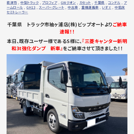
君津市
,
中型トラック
,
プロフィア
,
GWクオン
,
カセット
,
千葉県
,
コンドル
,
ア
ームロール
,
GH13
,
スーパーグレート
,
中古車
,
重機運搬車
,
いすゞ
,
中低床
セミトレーラー
千葉県 トラック市袖ヶ浦店(株)ビップオートより
ご納車
速報！！
本日、既存ユーザー様であるS様に、
『三菱キャンター新明
和3t強化ダンプ 新車』
をご納車させて頂きました！！