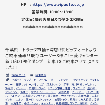
HP :
https://www.vipauto.co.jp
営業時間：10:00～18:00
定休日：毎週火曜日及び第2･3水曜日
＊＊＊＊＊＊＊＊＊＊＊＊＊＊＊＊＊＊＊
千葉県 トラック市袖ヶ浦店(株)ビップオートより
ご納車速報！！既存ユーザーS様に『三菱キャンター
新明和3t強化ダンプ 新車』をご納車させて頂きま
した！！
2026.05.18
納車情報
平ボディ
,
ダンプ
,
セーフティローダー
,
レンジャー
,
中古トラック
,
セミトレ
ーラー
,
日野
,
クレーン付
,
ギガ
,
新古トラック
,
新車
,
東邦車輛
,
デュトロ
,
冷蔵車
,
パッカー
,
未使用トラック
,
トラック市袖ヶ浦店
,
フォワード
,
塵芥車
,
アルミバン
,
市原市
,
段付きセミトレーラー
,
全国納車
,
ファイター
,
パッカー車
,
パネルバン
,
東京湾アクアライン
,
袖ケ浦市
,
大型トラック
,
未使用車
,
東京ド
イツ村
,
エルフ
,
富津市
,
UDトラックス
,
三菱ふそう
,
同業者の方大歓迎
,
冷凍
車
,
木更津市
,
小型トラック
,
キャンター
,
脱着装置付コンテナ専用車
,
クオン
,