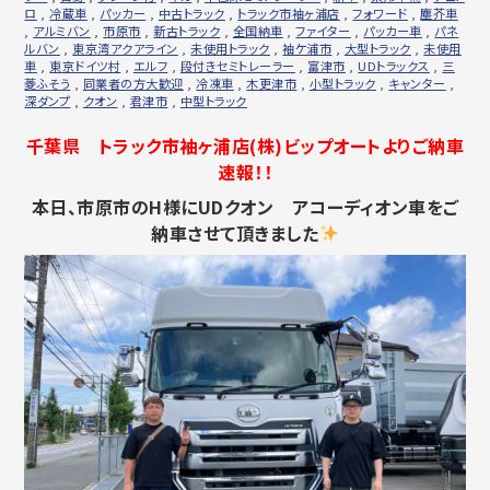
ロ
,
冷蔵車
,
パッカー
,
中古トラック
,
トラック市袖ヶ浦店
,
フォワード
,
塵芥車
,
アルミバン
,
市原市
,
新古トラック
,
全国納車
,
ファイター
,
パッカー車
,
パネ
ルバン
,
東京湾アクアライン
,
未使用トラック
,
袖ケ浦市
,
大型トラック
,
未使用
車
,
東京ドイツ村
,
エルフ
,
段付きセミトレーラー
,
富津市
,
UDトラックス
,
三
菱ふそう
,
同業者の方大歓迎
,
冷凍車
,
木更津市
,
小型トラック
,
キャンター
,
深ダンプ
,
クオン
,
君津市
,
中型トラック
千葉県 トラック市袖ヶ浦店(株)ビップオートよりご納車
速報！！
本日、市原市のH様にUDクオン アコーディオン車をご
納車させて頂きました