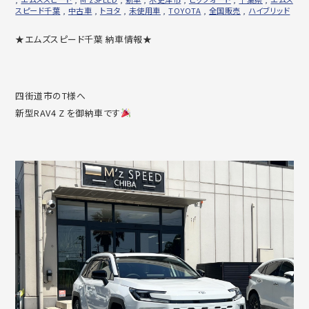
スピード千葉
,
中古車
,
トヨタ
,
未使用車
,
TOYOTA
,
全国販売
,
ハイブリッド
★エムズスピード千葉 納車情報★
四街道市のT様へ
新型RAV4 Z を御納車です