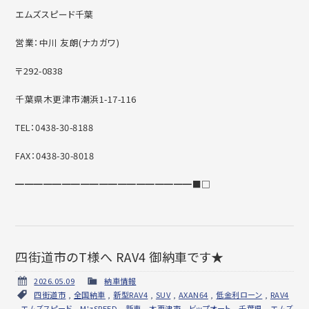
エムズスピード千葉
営業：中川 友朗(ナカガワ)
〒292-0838
千葉県木更津市潮浜1-17-116
TEL：0438-30-8188
FAX：0438-30-8018
━━━━━━━━━━━━━━━━━━━■□
四街道市のT様へ RAV4 御納車です★
2026.05.09
納車情報
四街道市
,
全国納車
,
新型RAV4
,
SUV
,
AXAN64
,
低金利ローン
,
RAV4
,
エムズスピード
,
M'zSPEED
,
新車
,
木更津市
,
ビップオート
,
千葉県
,
エムズ