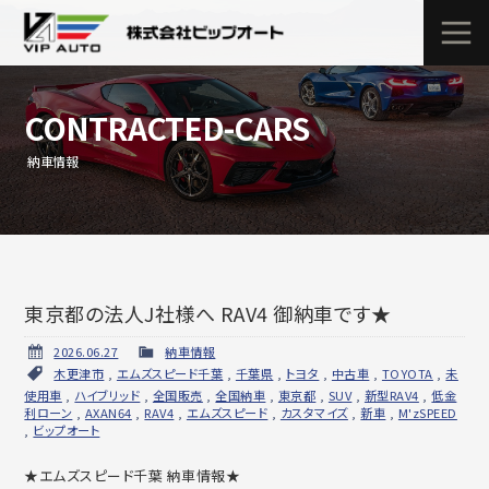
CONTRACTED-CARS
納車情報
東京都の法人J社様へ RAV4 御納車です★
2026.06.27
納車情報
木更津市
,
エムズスピード千葉
,
千葉県
,
トヨタ
,
中古車
,
TOYOTA
,
未
使用車
,
ハイブリッド
,
全国販売
,
全国納車
,
東京都
,
SUV
,
新型RAV4
,
低金
利ローン
,
AXAN64
,
RAV4
,
エムズスピード
,
カスタマイズ
,
新車
,
M'zSPEED
,
ビップオート
★エムズスピード千葉 納車情報★