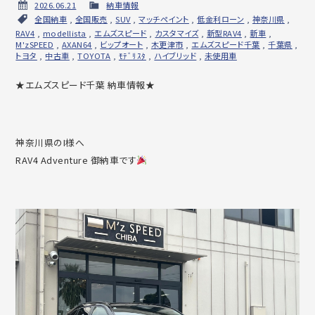
2026.06.21
納車情報
全国納車
,
全国販売
,
SUV
,
マッチペイント
,
低金利ローン
,
神奈川県
,
RAV4
,
modellista
,
エムズスピード
,
カスタマイズ
,
新型RAV4
,
新車
,
M'zSPEED
,
AXAN64
,
ビップオート
,
木更津市
,
エムズスピード千葉
,
千葉県
,
トヨタ
,
中古車
,
TOYOTA
,
ﾓﾃﾞﾘｽﾀ
,
ハイブリッド
,
未使用車
★エムズスピード千葉 納車情報★
神奈川県のI様へ
RAV4 Adventure 御納車です