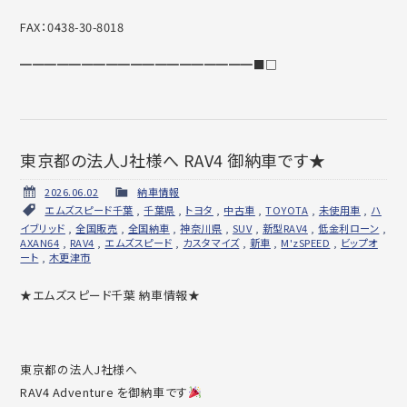
FAX：0438-30-8018
━━━━━━━━━━━━━━━━━━━■□
東京都の法人J社様へ RAV4 御納車です★
2026.06.02
納車情報
エムズスピード千葉
,
千葉県
,
トヨタ
,
中古車
,
TOYOTA
,
未使用車
,
ハ
イブリッド
,
全国販売
,
全国納車
,
神奈川県
,
SUV
,
新型RAV4
,
低金利ローン
,
AXAN64
,
RAV4
,
エムズスピード
,
カスタマイズ
,
新車
,
M'zSPEED
,
ビップオ
ート
,
木更津市
★エムズスピード千葉 納車情報★
東京都の法人J社様へ
RAV4 Adventure を御納車です