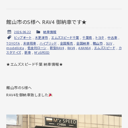
館山市のS様へ RAV4 御納車です★
2026.06.22
納車情報
ビップオート
,
木更津市
,
エムズスピード千葉
,
千葉県
,
トヨタ
,
中古車
,
TOYOTA
,
未使用車
,
ハイブリッド
,
全国販売
,
全国納車
,
館山市
,
SUV
,
modellista
,
低金利ローン
,
新型RAV4
,
RAV4
,
AXAN64
,
エムズスピード
,
カ
スタマイズ
,
新車
,
M'zSPEED
★エムズスピード千葉 納車情報★
館山市のS様へ
RAV4を御納車致しました