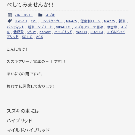
べしてみませんか！！
2023.05.13
スズキ
HYBRID
,
CVT
,
コンパクトカー
,
MA47S
,
低金利ローン
,
MA27S
,
新車
,
バンディット
,
新車コンプリート
,
VIPAUTO
,
スズキアリーナ富津
,
中古車
,
スズ
キ
,
低燃費
,
ソリオ
,
bandit
,
ハイブリッド
,
ma37s
,
SUZUKI
,
マイルドハイ
ブリッド
,
SOLIO
,
AGS
こんにちは！
スズキアリーナ富津の三上です！！
あいにくの雨ですが、
負けずに営業しております！
スズキの車には
ハイブリッド
マイルドハイブリッド