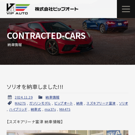
CONTRACTED-CARS
納車情報
ソリオを納車しました!!!
2024.11.29
納車情報
MA27S
,
ガソリンモデル
,
ビップオート
,
納車
,
スズキアリーナ富津
,
ソリオ
,
ハイブリッド
,
納車式
,
ma37s
,
MA47S
【スズキアリーナ富津 納車情報】