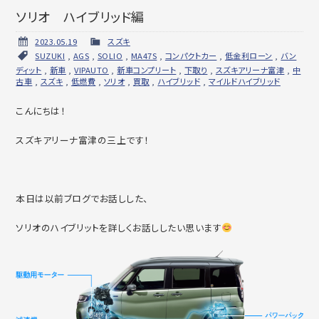
ソリオ ハイブリッド編
2023.05.19
スズキ
SUZUKI
,
AGS
,
SOLIO
,
MA47S
,
コンパクトカー
,
低金利ローン
,
バン
ディット
,
新車
,
VIPAUTO
,
新車コンプリート
,
下取り
,
スズキアリーナ富津
,
中
古車
,
スズキ
,
低燃費
,
ソリオ
,
買取
,
ハイブリッド
,
マイルドハイブリッド
こんにちは！
スズキアリーナ富津の三上です！
本日は以前ブログでお話しした、
ソリオのハイブリットを詳しくお話ししたい思います