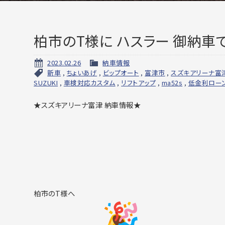
柏市のT様に ハスラー 御納車
2023.02.26
納車情報
新車
,
ちょいあげ
,
ビップオート
,
富津市
,
スズキアリーナ富
SUZUKI
,
車検対応カスタム
,
リフトアップ
,
ma52s
,
低金利ロー
★スズキアリーナ富津 納車情報★
柏市のT様へ