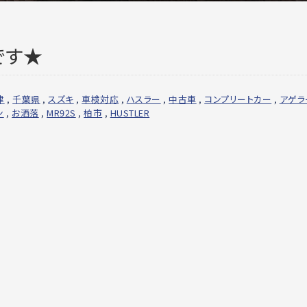
です★
津
,
千葉県
,
スズキ
,
車検対応
,
ハスラー
,
中古車
,
コンプリートカー
,
アゲラ
ン
,
お洒落
,
MR92S
,
柏市
,
HUSTLER